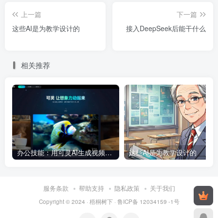
上一篇
下一篇
这些AI是为教学设计的
接入DeepSeek后能干什么
相关推荐
办公技能：用可灵AI生成视频帮助教学
这些AI是为教学设计的
服务条款
帮助支持
隐私政策
关于我们
Copyright © 2024 ·
梧桐树下
·
鲁ICP备 12034159 -1号