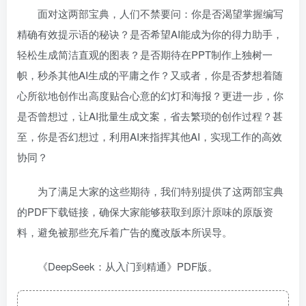
面对这两部宝典，人们不禁要问：你是否渴望掌握编写
精确有效提示语的秘诀？是否希望AI能成为你的得力助手，
轻松生成简洁直观的图表？是否期待在PPT制作上独树一
帜，秒杀其他AI生成的平庸之作？又或者，你是否梦想着随
心所欲地创作出高度贴合心意的幻灯和海报？更进一步，你
是否曾想过，让AI批量生成文案，省去繁琐的创作过程？甚
至，你是否幻想过，利用AI来指挥其他AI，实现工作的高效
协同？
为了满足大家的这些期待，我们特别提供了这两部宝典
的PDF下载链接，确保大家能够获取到原汁原味的原版资
料，避免被那些充斥着广告的魔改版本所误导。
《DeepSeek：从入门到精通》PDF版。