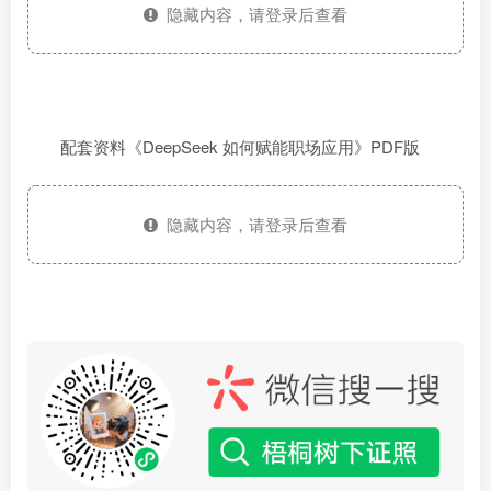
隐藏内容，请登录后查看
配套资料《DeepSeek 如何赋能职场应用》PDF版
隐藏内容，请登录后查看