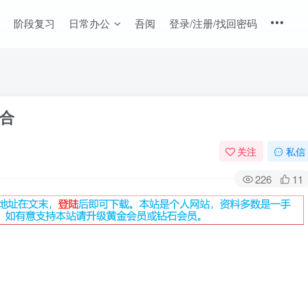
阶段复习
日常办公
吾阅
登录/注册/找回密码
合
关注
私信
226
11