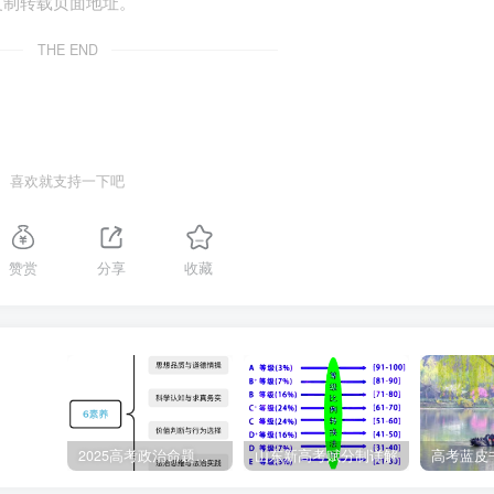
复制转载页面地址。
政的国家
创建人民民主共和国
THE END
分，不能彻底解决
提出了彻底的革命纲领，广泛发动群众，解决
了民主革命的中心问题，即土地问题
喜欢就支持一下吧
，但最终革命果实
最终完成了反帝反封建的革命任务，建立了中
任务
华人民共和国，革命取得胜利
赞赏
分享
收藏
会主义改造基本完成。（1949-1956）
的时期内，逐步实现国家的社会主义工业化，并逐步实现国家对农
改造。
2025高考政治命题纲要解读
山东新高考赋分制详解