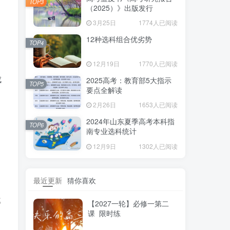
TOP3
（2025）》出版发行
3月25日
1774人已阅读
12种选科组合优劣势
TOP4
12月19日
1770人已阅读
成
2025高考：教育部5大指示
TOP5
要点全解读
2月26日
1653人已阅读
2024年山东夏季高考本科指
TOP6
南专业选科统计
12月9日
1302人已阅读
最近更新
猜你喜欢
成
【2027一轮】必修一第二
课 限时练