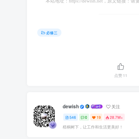
本站地址：
https://dewish.net
，原文链接：请
政治目
建立资本主义社会和资产阶级专
标
必修三
失败或
革命纲领不彻底，群众发动不充
成功的原因
土地问题
结果
结束了两千多年的封建专制制度
被窃取，并未完成反帝反封建的革命
点赞
11
3、过渡时期（P10）
（1）★时间段：从中华人民共和国成立，到社
dewish
关注
（2）总路线和总任务：要在一个相当长
546
0
19
28.7W+
业、对手工业和对资本主义工商业的社会主义
梧桐树下，让工作和生活更美好！