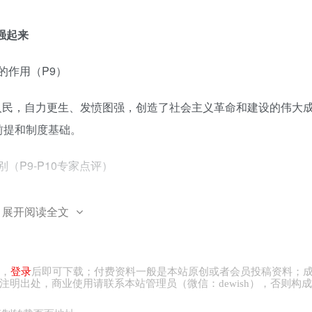
强起来
的作用（P9）
人民，自力更生、发愤图强，创造了社会主义革命和建设的伟大
前提和制度基础。
（P9-P10专家点评）
新民主主义革命
展开阅读全文
1919-1949年
，
登录
后即可下载；付费资料一般是本站原创或者会员投稿资料；
无产阶级
注明出处，商业
使用请
联系本站管理员（微信：
dewish
），否则构成