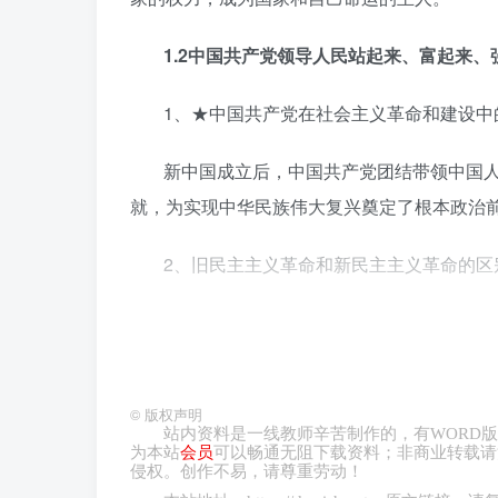
1.2
中国共产党领导人民站起来、富起来、
1、★中国共产党在社会主义革命和建设中
新中国成立后，中国共产党团结带领中国
就，为实现中华民族伟大复兴奠定了根本政治
2、旧民主主义革命和新民主主义革命的区别
旧民主主义革命
时间
1840-1919年
©
版权声明
站内资料是一线教师辛苦制作的，有
WORD
版
领导阶
资产阶级
为本站
会员
可以畅通无阻下载资料；非商业转载请
侵权。创作不易，请尊重劳动！
级