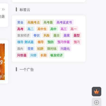
标签云
篇
习题
黄金
高频考点
高考题
高考蓝皮书
高考
高二
高中生
高中
高三
高一
首发经济
餐饮
风险
题目
题案
题型
领导 测试题
领导
预防
预习学案
预习
面向
需要
陷阱
限时练
问题化
问答题
问答
长期
银发经济
一个广告
第一单元 中国共产党的领导-易错易混
第五课 我国的根本政治制度 题案+学案