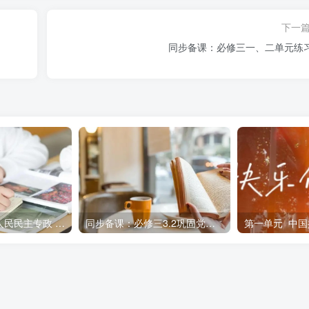
docx
下载
下一
同步备课：必修三一、二单元练
36.3K
必修三4.2 坚持人民民主专政 题案
同步备课：必修三3.2巩固党的长期执政地位