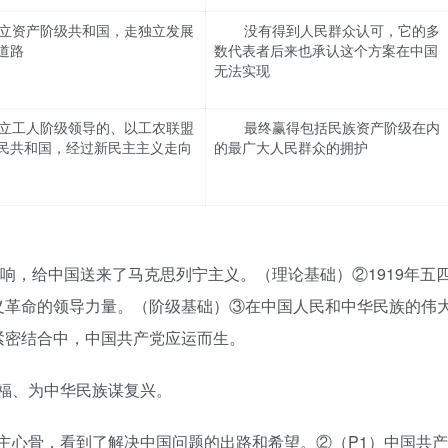
立资产阶级共和国，走独立发展
没有得到人民群众认可，它的多
道路
数代表者后来也承认这个方案在中国
无法实现
立工人阶级领导的、以工农联盟
最终赢得包括民族资产阶级在内
民共和国，经过新民主主义走向
的最广大人民群众的拥护
炮响，给中国送来了马克思列宁主义。（理论基础）②1919年五
义革命的领导力量。（阶级基础）③在中国人民和中华民族的伟
紧密结合中，中国共产党应运而生。
福、为中华民族谋复兴。
主心骨，看到了解决中国问题的出路和希望。②（P1）中国共产