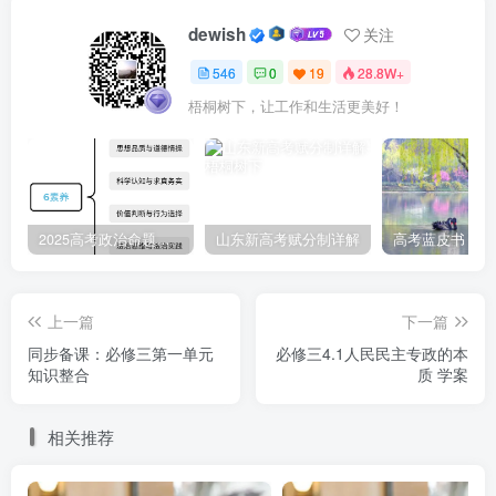
dewish
关注
546
0
19
28.8W+
梧桐树下，让工作和生活更美好！
2025高考政治命题纲要解读
山东新高考赋分制详解
上一篇
下一篇
同步备课：必修三第一单元
必修三4.1人民民主专政的本
知识整合
质 学案
相关推荐