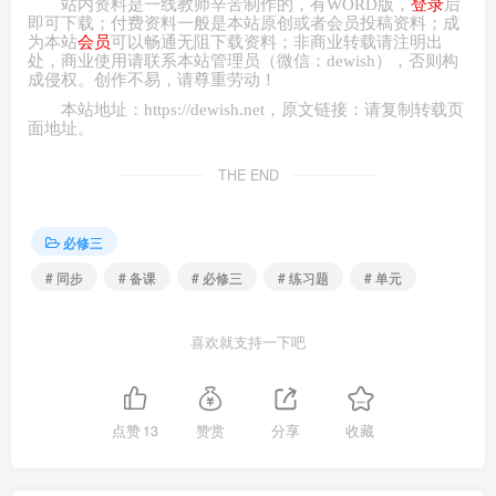
站内资料是一线教师辛苦制作的，有
WORD
版，
登录
后
即可下载；付费资料一般是本站原创或者会员投稿资料；成
为本站
会员
可以畅通无阻下载资料；非商业转载请注明出
处，商业
使用请
联系本站管理员（微信：
dewish
），否则构
成侵权。创作不易，请尊重劳动！
本站地址：
https://dewish.net
，原文链接：请复制转载页
面地址。
THE END
必修三
# 同步
# 备课
# 必修三
# 练习题
# 单元
喜欢就支持一下吧
点赞
13
赞赏
分享
收藏