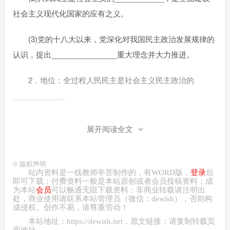
社会主义现代化国家的应有之义。
(3)党的十八大以来，党深化对我国民主政治发展规律的
认识，提出________________重大理念并大力推进。
2．地位：全过程人民民主是社会主义民主政治的
____________。
3．特点
展开阅读全文
(1)____________的民主，全链条、全方位、全覆盖的
民主。
©
版权声明
站内资料是一线教师辛苦制作的，有
WORD
版，
登录
后
即可下载；付费资料一般是本站原创或者会员投稿资料；成
(2)____________的民主，不仅有完整的制度程序，而
为本站
会员
可以畅通无阻下载资料；非商业转载请注明出
处，商业
使用请
联系本站管理员（微信：
dewish
），否则构
且有完整的参与实践，真正做到了人民当家作主。
成侵权。创作不易，请尊重劳动！
本站地址：
https://dewish.net
，原文链接：请复制转载页
(3)____________的民主，解决人民需要解决的问题，
面地址。