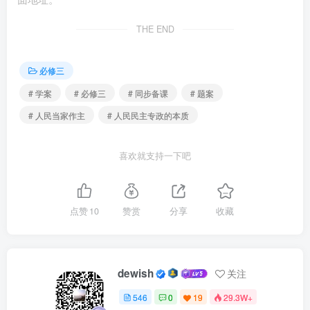
既发扬民主，又正确集中。
THE END
【易错易混】
必修三
1．国体指的是社会各阶级在国家中的地位，是由统治阶
# 学案
# 必修三
# 同步备课
# 题案
级和被统治阶级的性质决定的。（）
# 人民当家作主
# 人民民主专政的本质
2．人民民主专政是我国的国体，在社会主义制度中具有
喜欢就支持一下吧
根本性意义。( )
3．全过程人民民主是全民民主。( )
点赞
10
赞赏
分享
收藏
4．人民民主专政是最广泛、最真实、最管用的民主。
( )
dewish
关注
5．全过程人民民主能够确保公民真正当家作主，公民是
546
0
19
29.3W+
国家和社会的主人。( )