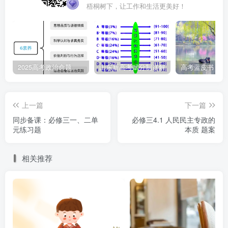
梧桐树下，让工作和生活更美好！
【预习自测】
1．两会期间，全国人民代表大会代表紧紧围绕人民群众
最关心的、与人民群众利益关系最密切的问题进行讨论。从
2025高考政治命题纲要解读
山东新高考赋分制详解
根本上说，这是因为 ( )
上一篇
下一篇
A．全过程人民民主是最广泛的民主 B．社会主义民
同步备课：必修三一、二单
必修三4.1 人民民主专政的
主有制度保障
元练习题
本质 题案
C．全过程人民民主是最真实的民主 D．人民民主专政
相关推荐
的本质是人民当家作主
2．我国已经形成全面、广泛、有机衔接的人民当家作主
制度体系，已经构建多样、畅通、有序的民主渠道。这主要
体现了( )