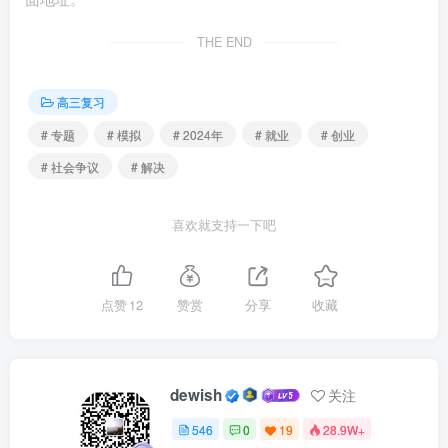
干预
THE END
②该软件公司的行为涉嫌侵犯消费者的知情权、自主选
择权
高三复习
# 专题
# 模拟
# 2024年
# 就业
# 创业
③相关部门应加强和优化公共服务，呵护法治化的市场
# 社会争议
# 解决
秩序
喜欢就支持一下吧
④需要通过市场监管优化有为政府职能，助力有效市场
发展
点赞
12
赞赏
分享
收藏
A．①② B．①③ C．②④ D．③④
5．（2024·山东临沂·二模）张某参与商场抽奖活动时中
了特等奖，奖品为某品牌汽车1年的使用权。兑奖时，商场称
dewish
关注
该奖项由提供汽车的第三方兑现，需要支付押金及汽车使用
546
0
19
28.9W+
期间的保险费用，张某表示开奖时并未告知需要交费，拒绝