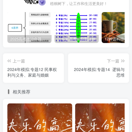
梧桐树下，让工作和生活更美好！
支付。商场以此为由不予交付中奖车辆，张某遂诉至法院。
经调查，法院对商场的抗辩意见不予采纳。据此，下列说法
正确的是( )
2025高考政治命题纲要解读
山东新高考赋分制详解
12种选科组合
①张某参与商场抽奖中奖是承诺行为，双方之间的合同
成立
上一篇
下一篇
②商场以张某不交纳费用为由拒绝兑奖，侵犯了张某自
2024年模拟:专题12 民事权
2024年模拟:专题14 逻辑与
主选择权
利与义务、家庭与婚姻
思维
③商场应遵循诚信原则，不能在抽奖活动后单方面增设
相关推荐
合同内容
④法院应判定商场继续履行合同，兑付奖项，并做出惩
罚性赔偿