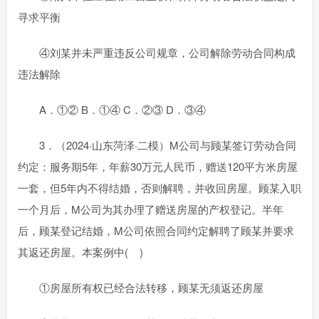
寻求平衡
④刘某并未严重违反公司规章，公司解除劳动合同构成
违法解除
A．①② B．①④ C．②③ D．③④
3．（2024·山东菏泽·二模）M公司与顾某签订劳动合同
约定：服务期5年，年薪30万元人民币，赠送120平方米房屋
一套，但5年内不得结婚，否则解聘，并收回房屋。顾某入职
一个月后，M公司为其办理了赠送房屋的产权登记。半年
后，顾某登记结婚，M公司依照合同约定解聘了顾某并要求
其返还房屋。本案例中( )
①房屋所有权已经合法转移，顾某无须返还房屋