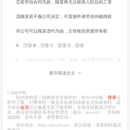
②若劳动合同无效，顾某将无法获得入职后的工资
③顾某若不服公司决定，可直接申请劳动仲裁维权
④公司可以顾某违约为由，主张收回房屋所有权
A．①③ B．①④ C．②③ D．②④
4．（2024·山东烟台·三模）近期，有消费者投诉称，某
办公软件平台推出了AI功能，但限制了此前购买超级会员Pro
展开阅读全文
对AI功能的使用，存在随意修改会员等级、“套娃式”收费等
问题。对此，该软件公司解释称，相关功能是平台赠送的福
©
版权声明
利，福利结束了，当然要收费。消费者对此并不认同，呼吁
站内资料是一线教师辛苦制作的，有
WORD
版，
登录
后
相关部门及时出手，依法介入。据此，下列说法正确的是(
即可下载；付费资料一般是本站原创或者会员投稿资料；成
为本站
会员
可以畅通无阻下载资料；非商业转载请注明出
)
处，商业
使用请
联系本站管理员（微信：
dewish
），否则构
成侵权。创作不易，请尊重劳动！
本站地址：
https://dewish.net
，原文链接：请复制转载页
①软件收费是通过市场机制来确定价格，政府不得进行
面地址。