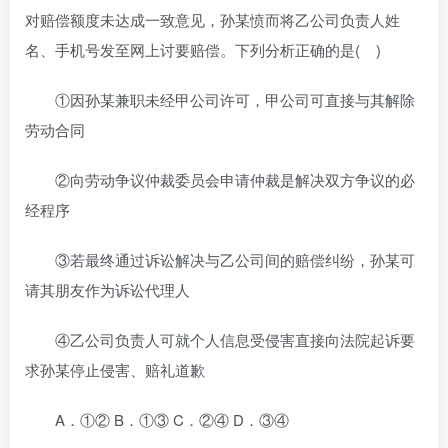
对赔偿额度未达成一致意见，孙某愤而将乙公司负责人姓
名、手机号发至网上讨要赔偿。下列分析正确的是( )
①因孙某兼职未经甲公司许可，甲公司可直接与其解除
劳动合同
②向劳动争议仲裁委员会申请仲裁是解决双方争议的必
经程序
③若最终通过诉讼解决与乙公司间的赔偿纠纷，孙某可
请其朋友作为诉讼代理人
④乙公司负责人可就个人信息受侵害直接向法院起诉要
求孙某停止侵害、赔礼道歉
A．①② B．①③ C．②④ D．③④