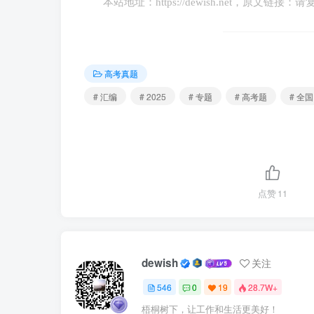
本站地址：
https://dewish.net
，原文链接：请
③注重分析对综合的先导作用，用分析的
④充分发挥主观能动性，正确认识和利用
高考真题
A.①③ B.①④ C.②③ D.②④
# 汇编
# 2025
# 专题
# 高考题
# 全国
【答案】B
【解析】①：材料中习近平指出“缺乏科学
科学精神，坚持理论与实践的具体的历史的统
点赞
11
批评只凭热情而缺乏科学分析的行为，启示我们
（“冷”）的基础上，这体现了主观能动性与客
一切从实际出发，而非从“理念”出发，②错误
dewish
关注
指导人们进行新的分析，③错误。
546
0
19
28.7W+
2.（2025·浙江·高考真题1月，22）
梧桐树下，让工作和生活更美好！