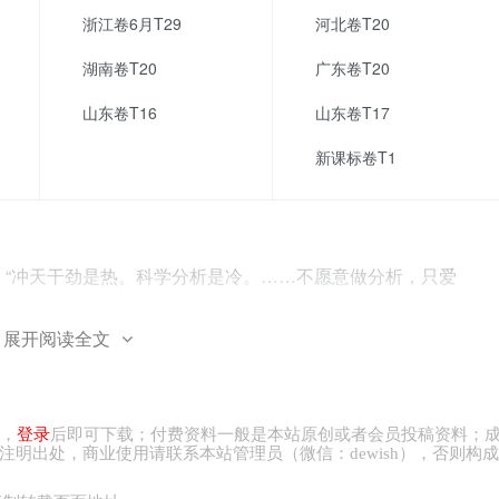
浙江卷6月T29
河北卷T20
湖南卷T20
广东卷T20
山东卷T16
山东卷T17
新课标卷T1
指出，“冲天干劲是热。科学分析是冷。……不愿意做分析，只爱
平指出，“现实中，有的干部干事热情很高，但缺乏科学精神、求
展开阅读全文
问题”。材料启示我们，做事情要（ ）
的历史的统一
，
登录
后即可下载；付费资料一般是本站原创或者会员投稿资料；
注明出处，商业
使用请
联系本站管理员（微信：
dewish
），否则构成
发展的难题