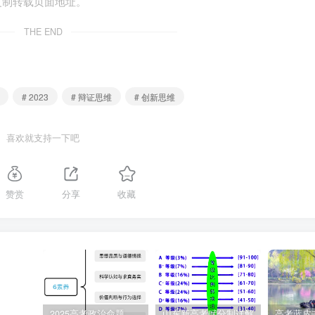
复制转载页面地址。
结果指导新的实践
THE END
客观规律去改造世界
# 2023
# 辩证思维
# 创新思维
喜欢就支持一下吧
精神、求实态度，会带来了一堆问题”，启示我们，做事情要弘扬
一，即理论必须结合实际条件，避免盲目蛮干，①正确。④：材
赞赏
分享
收藏
主观能动性（“热”）必须建立在正确认识和利用客观规律
观规律的辩证统一，④正确。②：物质决定意识，要求我们要坚持
。③：分析是综合的基础，综合是分析的先导，而综合的结果又会
“鞋子合不合脚，自己穿了才知道。一个国家的发展道路合不合适，只有
2025高考政治命题纲要解读
山东新高考赋分制详解