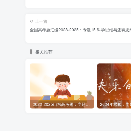
这个国家的人民才最有发言权。”下列选项中，
上一篇
A.不积跬步，无以至千里；不积小流，无
全国高考题汇编2023-2025：专题15 科学思维与逻辑思
B.人性之善也，犹水之就下也；人无有不
相关推荐
C.学而不思则罔，思而不学则殆
D.所谓治国必先齐其家者，其家不可教而
【答案】B
【解析】“鞋子合不合脚，自己穿了才知道
2022-2025山东高考题：专题12 民事权利与义务 家庭与婚姻
言权。”运用了类比思维的方法，将个人穿鞋的
步半步的行程，就没有办法达到千里之远；不
变规律，属于辩证思维的方法，A排除。B：