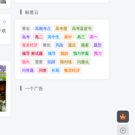
标签云
篇
黄金
高频考点
高考题
高考蓝皮书
下载
高考
高二
高中生
高中
高三
高一
首发经济
餐饮
风险
题目
题案
题型
领导 测试题
领导
预防
预习学案
预习
面向
需要
陷阱
限时练
问题化
问答题
问答
长期
银发经济
一个广告
山东高考地方模拟题汇编（2024年）
2022-2025山东高考题：专题06 全面依法治国
一
互