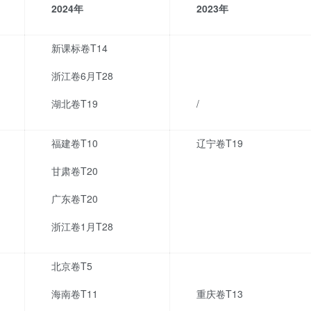
2024
年
2023
年
新课标卷T14
浙江卷6月T28
湖北卷T19
/
福建卷T10
辽宁卷T19
甘肃卷T20
广东卷T20
浙江卷1月T28
北京卷T5
海南卷T11
重庆卷T13