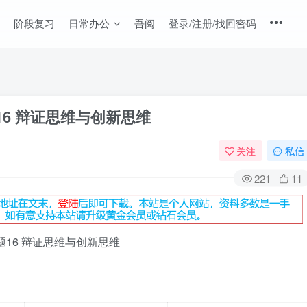
阶段复习
日常办公
吾阅
登录/注册/找回密码
题16 辩证思维与创新思维
关注
私信
221
11
题16 辩证思维与创新思维