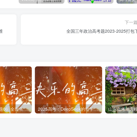
与这段话所呈现的主要思维方法最为相近的是（ ）
下一
以成江海
维
全国三年政治高考题2023-2025打包
善，水无有不下
能教人者，无之
。一个国家的发展道路合不合适，只有这个国家的人民才最有发
2024年模拟：专题06 全面依法治国
2025高考：DeepSeek的哲学知识思考
感受类比到国家发展道路的合适性。A：这句话的意思是不积累
积累细小的流水，就没有办法汇成江河大海。这句话体现了质量
这句话的意思是说，人的善良本性就像水总是往低处流一样自然；