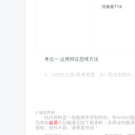
河南卷T19
考点一 运用辩证思维方法
1.（2025·山东·高考真题，9）毛泽东
热……这种态度是不利于做领导工作的”。习近
实态度，结果不仅没有出业绩，反而带来了一堆
①弘扬科学精神，坚持理论与实践的具体
©
版权声明
站内资料是一线教师辛苦制作的，有
WORD
版
为本站
会员
可以畅通无阻下载资料；非商业转载请
②坚持问题导向，从科学的理念出发破解
侵权。创作不易，请尊重劳动！