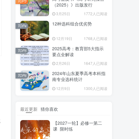
TOP3
（2025）》出版发行
3月25日
1772人已阅读
12种选科组合优劣势
TOP4
12月19日
1768人已阅读
2025高考：教育部5大指示
TOP5
要点全解读
2月26日
1647人已阅读
2024年山东夏季高考本科指
TOP6
南专业选科统计
12月9日
1300人已阅读
最近更新
猜你喜欢
成
【2027一轮】必修一第二
课 限时练