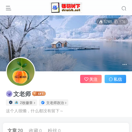
5765
176
关注
私信
文老师
2枚徽章
文老师政治
这个人很懒，什么都没有留下～
文章
20
收藏
0
粉丝
0