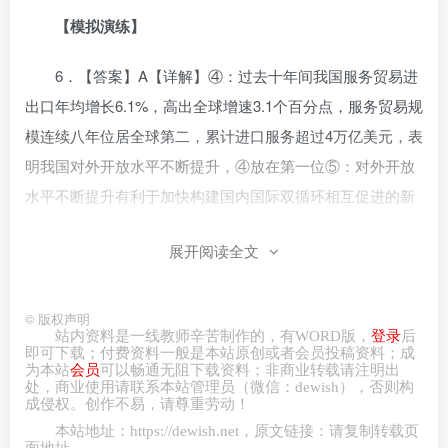
【
模拟
演练】
6．【答案】A【详解】④：过去十年间我国服务贸易进
出口年均增长6.1%，高出全球增速3.1个百分点，服务贸易规
模连续八年位居全球第二，累计进口服务超过4万亿美元，表
明我国对外开放水平不断提升，④放在第一位⑤：对外开放
水平不断提升有利于加快构建国内国际双循环相互促进的新
发展格局，⑤放在第二位。③：新发展格局的构建有利于满
展开阅读全文
足人民对美好生活的向往，③放在第三位。①：满足人民美
好生活的向往有利于助推我国现阶段社会主要矛盾的解决，
①放在第四位。②：为促进全球经济发展提供重要引擎并不
©
版权声明
站内资料是一线教师辛苦制作的，有
WORD
版，
登录
后
是服务贸易增长产生的影响，②不符合题意。因此本题的正
即可下载；付费资料一般是本站原创或者会员投稿资料；成
为本站
会员
可以畅通无阻下载资料；非商业转载请注明出
确顺序是④一⑤一③一①。
处，商业
使用请
联系本站管理员（微信：
dewish
），否则构
成侵权。创作不易，请尊重劳动！
7．【答案】D【详解】①：开展“我的家乡我建设”活
本站地址：
https://dewish.net
，原文链接：请复制转载页
面地址。