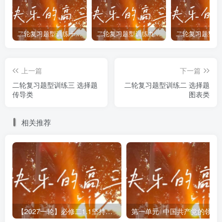
库存购房成本降低，居民购房意愿增强，消化房地产库存，
房地产发展带动上下游相关产业发展，增加产业需求，③正
二轮复习题型训练十 选择题 组合类
二轮复习题型训练九 选择题 正误类
确。④：降低购房首付比例会增加购房贷款比例，而不是减
少，④错误。
上一篇
下一篇
9．【答案】C【详解】①：实施宽松的货币政策，降低
二轮复习题型训练三 选择题
二轮复习题型训练二 选择题
传导类
图表类
首付和利率，有利于缓解购房资金压力，但购房需求不一定
猛增，①排除。②：实施积极的财政政策，进行税费补贴，
相关推荐
可以让利于购房者，从而刺激老百姓买房需求，②正确。
③：取消限购，能够降低居民购房门槛，从而释放刚性需求
和改善性需求，扩大房产交易，③正确。④：房企赠送物业
费用、车位并不能降低房价，④排除。
10．【答案】C【详解】②③：“国家调整优化房地产政
【2027一轮】必修二1.1坚持公有制为主体 限时练
第一
策，更好满足居民刚性和改善性住房需求，促进房地产市场