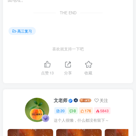
动，引导大家共建美好家园，畅通人才回引渠道，①排在第
一位。④：开展“我的家乡我建设”活动，引导大家共建美好
THE END
家园，畅通人才回引渠道有利于促进人才、资金、技术下
乡，④排在第二位。⑤：促进人才、资金、技术下乡有利于
高三复习
激发乡村产业发展活力，⑤排在第三位。③：激发乡村产业
发展活力有利于推动乡村振兴，③排在第四位。②：应推动
喜欢就支持一下吧
共同富裕而不是同步富裕，②错误。
8．【答案】C【详解】①：提高“一老一小”专项附加扣
点赞
13
分享
收藏
除标准，会减少相关居民个人所得税的缴纳，不会直接增加
国家财政收入，①错误。②：国家出台税收、住房优惠政
策，提高“一老一小”专项附加扣除标准，居民应缴纳税收减
文老师
关注
少，居民预期收入增加，可支配收入增加，消费意愿增强；
20
0
176
5843
食品支出占消费总支出的比例降低，恩格尔系数下降，②正
这个人很懒，什么都没有留下～
确。③：国家出台税收、住房优惠政策，降低存量房贷款利
率，居民购房贷款总费用下降，降低购房成本，消化房地产