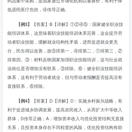
药品集中采购，是国家通过市场化机制以量换价，有利于降
低居民医疗负担，④传导正确。
【
例3
】
【答案】B【详解】①②④⑤：国家健全职业技
能培训体系，这意味着职业技能培训体系完善，这会提升劳
动者职业技能，缓解就业结构性矛盾，进而促进就业更充
分，民生得以改善，故⑤排第一，④排第二，①排第三，②
排第四。③：材料反映国家加强职业技能培训，这与社会就
业岗位是否增加没有联系，③排除。⑥：健全职业技能培训
体系，这有利于劳动者就业，但与劳动者报酬是否提高没有
直接联系，⑥排除。
【
例4
】
【答案】D【详解】D：实施乡村振兴战略，有
利于促进城乡协调发展，提高农民收入，从而扩大中等收入
群体，D传导正确；A：增加资本收入与优化投资结构无直接
关系，且投资本身存在不同程度的风险，优化投资结构有助