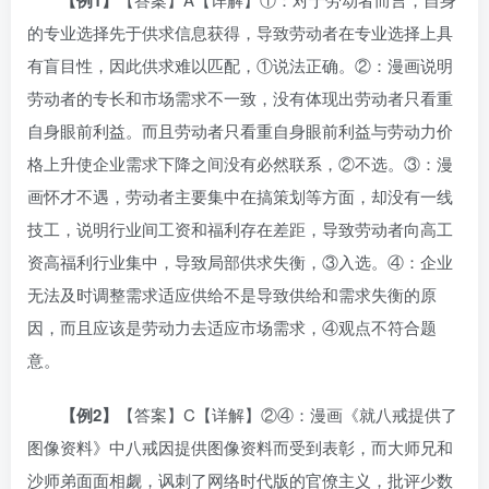
的专业选择先于供求信息获得，导致劳动者在专业选择上具
有盲目性，因此供求难以匹配，①说法正确。②：漫画说明
劳动者的专长和市场需求不一致，没有体现出劳动者只看重
自身眼前利益。而且劳动者只看重自身眼前利益与劳动力价
格上升使企业需求下降之间没有必然联系，②不选。③：漫
画怀才不遇，劳动者主要集中在搞策划等方面，却没有一线
技工，说明行业间工资和福利存在差距，导致劳动者向高工
资高福利行业集中，导致局部供求失衡，③入选。④：企业
无法及时调整需求适应供给不是导致供给和需求失衡的原
因，而且应该是劳动力去适应市场需求，④观点不符合题
意。
【
例2
】
【答案】C【详解】②④：漫画《就八戒提供了
图像资料》中八戒因提供图像资料而受到表彰，而大师兄和
沙师弟面面相觑，讽刺了网络时代版的官僚主义，批评少数