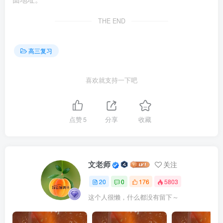
人在艰苦困难的环境中，可以煅炼成材，可以学到很多东
西，侧重强调实践是认识的来源，①排除。 ②：“十个嘴把
THE END
式，顶不住一个手把式”，强调说不如做，强调要去实践，实
践第一的观点，②正确。③：“十耳听不如双眼见，十眼见不
高三复习
如双手干”，意思是耳朵听到的不如眼睛看到的，眼睛看到的
不如亲手做的，强调实践的重要性，要树立实践第一的观
喜欢就支持一下吧
点，③正确。④：“不吃菜叶不知饥饱，不挖河水不知深
浅”，强调要想获得认识，需要去实践，侧重实践是认识的来
点赞
5
分享
收藏
源，④排除。故本题选C。
7．【答案】C【详解】②④：漫画讽刺了徒有其名，未
必是实的社会现象，告诉我们要实事求是，求真务实。“求实
文老师
关注
于名，未必得实”意思是追求真相只有名字未必能得到真相；
20
0
176
5803
“不采华名，不兴伪事”意思是不采用华而不实的名称，不兴
这个人很懒，什么都没有留下～
作伪诈的事业。它们所包含的寓意与题意相同，②④符合题
意。①：“注重实效，以行证知”意思是用实践去检验认识是