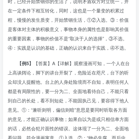
时，已经开始禁锢你的生活了，说明矛盾双方对立统一，并
在一定条件下相互转化，同时，这也是一个量变的积累过
程，慢慢的发生质变，开始禁锢生活，①②入选。③：价值
是客体对主体的积极意义，事物本身的属性也是影响其价值
的重要因素，事物的价值不是“取决于人的选择”，③不选。
④：实践是认识的基础，正确的认识来自于实践，④不选。
【
例
5
】
【答案】A【详解】观察漫画可知，一个人在台
上高谈阔论，脚下的讲台开裂了，危险近在咫尺，台下的听
众却没人提醒他。台上的人身处险境而不自知，表明任何人
都是有局限性的，要一分为二、全面地看待自己，不能只看
到自己的长处，看不到短处，不能固执己见，要容得下他人
意见。①：“兼听则明，偏信则暗”意思是要同时听取各方面
的意见，才能正确认识事物；如果自以为是或只相信单方面
的话，必然会犯片面性的错误。这体现了一分为二、全面地
看问题，符合漫画寓意。①入选。②：“物必先腐，而后虫