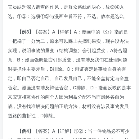
官员缺乏深入调查的作风，走群众路线的决心，故②④入
选。①③：选项①③与漫画主旨不符，不选。故本题选C。
【
例3
】
【答案】A【详解】A：漫画中的《分》指的是
一把梯子一分为二，原来可以踩上去摘到果实，现在没办法
实现，说明事物的量变（结构调整）会引起质变，A符合题
意。B：漫画强调量变引起质变，没有涉及我们在处理问题
时要抓住主要矛盾，B排除。C：辩证否定是事物自身的否
定，即自己否定自己、自己发展自己，不能全盘肯定与全盘
否定。漫画没有涉及辩证否定，C排除。D：漫画反映的是本
来应该相互协作的两个人因为利益分配不当而最终各自为
战，没有找准解决问题的正确方法，材料没有涉及事物发展
道路的曲折性，D排除。
【
例4
】
【答案】A【详解】①②：当一件物品必不可少