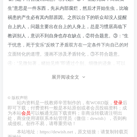
生”意思是一件东西，先从内部腐烂，然后才开始生虫，比喻
祸患的产生必有其内部原因。之所以台下的听众却没人提醒
台上的人，问题主要出在台上的人身上，总是习惯居高临下
教训别人，意识不到自身也存在缺点，②符合题意。③：“生
于忧患，死于安乐”反映了矛盾双方在一定条件下向自己的对
立面转化的道理。漫画不涉及矛盾转化，③不符合题意。
④：“见微知著，睹始见终”即通过个别、细微的迹象，可以
看到整个形势的发展趋向与结果，反映了矛盾普遍性寓于特
展开阅读全文
殊性之中，这与漫画寓意无关。
【
模拟
演练】
©
版权声明
站内资料是一线教师辛苦制作的，有
WORD
版，
登录
后
即可下载；付费资料一般是本站原创或者会员投稿资料；成
6．【答案】C【详解】漫画中，面对老人摔倒，好几个
为本站
会员
可以畅通无阻下载资料；非商业转载请注明出
处，商业
使用请
联系本站管理员（微信：
dewish
），否则构
旁观人员只顾拍照点赞，而不付诸救助实践，启示我们要树
成侵权。创作不易，请尊重劳动！
立实践第一的观点。 ①：“刀在石上磨，人在干中学”，比喻
本站地址：
https://dewish.net
，原文链接：请复制转载页
面地址。