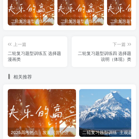
否正确，①与题意不符。 ③：“非知之艰，行之惟艰”意思是
懂得道理并不难，实际做起来就难了，③与题意不符。
二轮复习题型训练十 选择题 组合类
二轮复习题型训练九 选择题 正误类
8．【答案】B【详解】①③：漫画中文字“所谓借风，只
是顺应了风的方向”其主旨重点在于顺应大势，借风而行，说
上一篇
下一篇
明欲借风力须顺风势，驾伞乘风去我所向，①③正确。
二轮复习题型训练五 选择题
二轮复习题型训练四 选择题
漫画类
说明（体现）类
②④：“任”“自在”“随风”“逆势”均不体现借风而行，与漫画主
旨不符，②④不选。
相关推荐
9．【答案】D【详解】①：“后退”就是“后退”，“前进”就
是“前进”，二者有明确的界限，故①错误。②④：“看似后
退，实为前进”，体现了矛盾的同一性，“后退”的表象蕴含着
“前进”的规定，“后退”与“前进”具有相互联结的属性，故②④
符合题意。③：矛盾的斗争性是相互排斥相互对立的属性，
2025高考热点：发展民营经济
二轮复习题型训练 主观
材料主要体现矛盾的同一性，没有体现矛盾的斗争性，故③