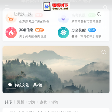
绿树阴浓夏日长，楼台倒影入池塘
让我找一找
高考数据
高考真题
SEE
DO
山东高考历年来的数据
新高考各省市高考真题
站内资源基本上都是一线教学实际使用的资源，配有WORD版本，可以下载
后直接打印使用。也欢迎更多老师加盟网站（注册登录成为用户就可以发布资
高考信息
办公技能
NEW
GO
源），分享更好、更多的教学资源。
关于高考的各类信息
各种日常办公中所需的方式方法
传统文化
共2篇
排序
更新
浏览
点赞
评论