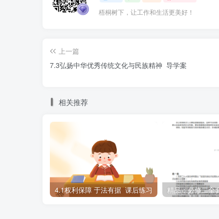
识到（ ）
梧桐树下，让工作和生活更美好！
①创新创造是中华民族精神的核心内涵
上一篇
②中国人民具有伟大奋斗精神和伟大创造
7.3弘扬中华优秀传统文化与民族精神 导学案
③爱国主义不是抽象的，而是具体的
相关推荐
④坚持爱国奉献是中华民族的独特品质
A．①② B．①④ C．②③
随着中国电影产业的迅猛发展，国庆档成
8．2021年国庆档电影涵盖战争、剧情
4.1权利保障 于法有据 课后练习
票房达43.87亿元，超9300万人次观影。这