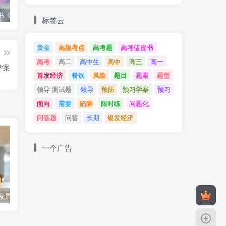
高考蓝皮书《高考研究报告（2025）》出版发行
12种选科组合优劣势
2025高考：教育部5大指示要点全解读
标签云
黄金
高频考点
高考题
高考蓝皮书
篇
高考
高二
高中生
高中
高三
高一
学案
首发经济
餐饮
风险
题目
题案
题型
领导 测试题
领导
预防
预习学案
预习
面向
需要
陷阱
限时练
问题化
问答题
问答
长期
银发经济
一个广告
的发展 课后作业
同步备课：必修四1.3科学的世界观和方法论
高二政治必修