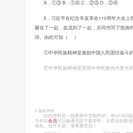
A．①③ B．①④ C．②③ D．②④
5．习近平在纪念辛亥革命110周年大会
聚在了一起、血流到了一起，共同书写了抵御
诗。由此可知（ ）
①中华民族精神是激励中国人民团结奋斗
②中华民族精神是实现中华民族伟大复兴
③中华民族共同体意识是国家统一之基、
④中华民族精神展示了中国人民对自身文
©
版权声明
A．①③ B．①④ C．②③
站内资料是一线教师辛苦制作的，有
WORD
版
为本站
会员
可以畅通无阻下载资料；非商业转载请
侵权。创作不易，请尊重劳动！
6．《大秦赋》还原了先秦时代的独特文