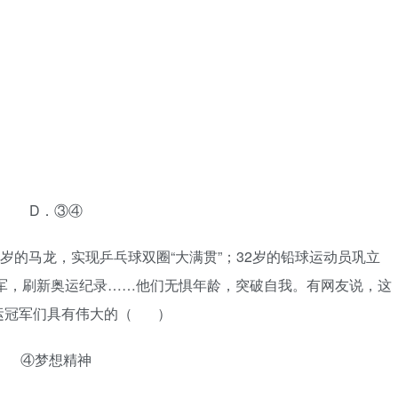
 D．③④
2岁的马龙，实现乒乓球双圈“大满贯”；32岁的铅球运动员巩立
小军，刷新奥运纪录……他们无惧年龄，突破自我。有网友说，这
运冠军们具有伟大的（ ）
 ④梦想精神