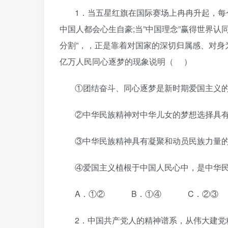
1．当五星红旗在国际赛场上冉冉升起，每个
中国人都会心生自豪;当”中国理念”赢得世界
分割”，，正是靠着对国家的深切归属感、对
亿万人民同心逐梦的现象说明（ ）
①团结奋斗、同心逐梦是新时期爱国主义
②中华民族精神对中华儿女的梦想选择具
③中华民族精神具有凝聚和动员民族力量
④爱国主义植根于中国人民心中，是中华
A．①② B．①④ C．②③
2．中国共产党人的精神谱系，从伟大建