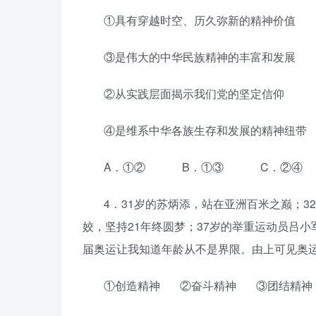
①具有穿越时空、历久弥新的精神价值
③是伟大的中华民族精神的丰富和发展
②从实践层面揭示我们党的坚定信仰
④是维系中华各族生存和发展的精神纽带
A．①② B．①③ C．②④
4．31岁的苏炳添，站在亚洲百米之巅；3
姣，坚持21年终圆梦；37岁的举重运动员吕
届奥运让我知道年龄从不是界限。由上可见奥
①创造精神 ②奋斗精神 ③团结精神