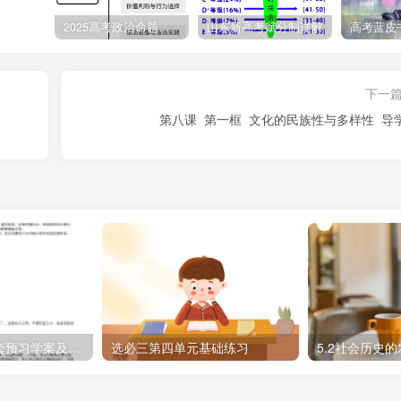
2025高考政治命题纲要解读
山东新高考赋分制详解
下一
精神
第八课 第一框 文化的民族性与多样性 导
 D．③④
为全年最重要的档期之一。回答下列小题。
、喜剧、动画等题材，满足了不同年龄段人群的观影需求，全国电影
精品：必修二全套预习学案及练习题
选必三第四单元基础练习
5.2社会历史
从一个侧面表明（ ）