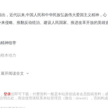
上指出，近代以来,中国人民和中华民族弘扬伟大爱国主义精神，心
外来侵略、推翻反动统治、建设人民国家、推进改革开放的英雄
的精神纽带
的根本动力
民族团结之本
展开阅读全文
化的坚强定力
 D．②④
，
登录
后即可下载；付费资料一般是本站原创或者会员投稿资料；
注明出处，商业
使用请
联系本站管理员（微信：
dewish
），否则构成
化氛围，让观众从跌宕起伏的情节中观览封战国时期的格局和气