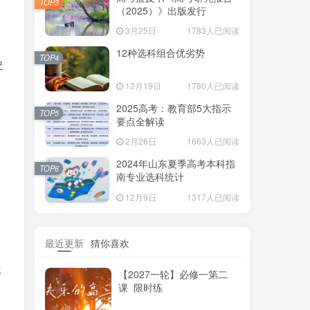
TOP3
（2025）》出版发行
3月25日
1783人已阅读
12种选科组合优劣势
TOP4
史
12月19日
1780人已阅读
2025高考：教育部5大指示
TOP5
要点全解读
2月26日
1663人已阅读
2024年山东夏季高考本科指
TOP6
南专业选科统计
12月9日
1317人已阅读
最近更新
猜你喜欢
成
【2027一轮】必修一第二
课 限时练