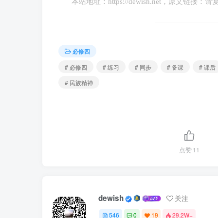
本站地址：
https://dewish.net
，原文链接：请
象。此外，《知否知否应是绿肥红瘦》《长安
同时代的历史特征、风土人情和价值取向。这
①激发民族自信心和自豪感，坚定文化自
必修四
# 必修四
# 练习
# 同步
# 备课
# 课后
②发挥文化推动政治制度发展的作用
# 民族精神
③涵养中华民族的价值观，增强中华民族
④实现中华优秀传统文化的创造性转化和
点赞
11
A．①② B．①③ C．②④
7．回国、学医、参军、入党，“中国肝胆
进了祖国的山河。吴老生前常说：“肝癌是我今
dewish
关注
在他的带领下，我国肝癌手术成功率从不到50
546
0
19
29.2W+