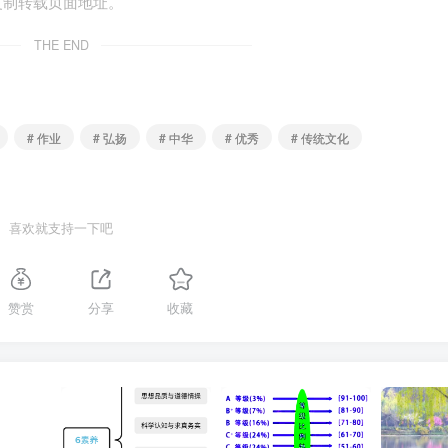
复制转载页面地址。
十二时辰》《清平乐》等，也均以个性化的视角形象表现了我国
THE END
些传统文化的当代价值在于（ ）
信
# 作业
# 弘扬
# 中华
# 优秀
# 传统文化
共同体意识
喜欢就支持一下吧
创新性发展
赞赏
分享
收藏
 D．③④
外科之父”吴孟超的一生，犹如一曲壮美的乐章，将青春和生命融
生最大的敌人，手术室是我一辈子的战场，我要永远战斗下去！”
%提高到90%以上，创造了医学界的传奇。从吴老身上我们能够