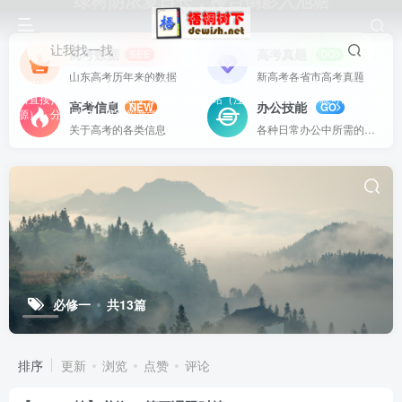
绿树阴浓夏日长，楼台倒影入池塘
让我找一找
高考数据
高考真题
SEE
DO
山东高考历年来的数据
新高考各省市高考真题
站内资源基本上都是一线教学实际使用的资源，配有WORD版本，可以下载
后直接打印使用。也欢迎更多老师加盟网站（注册登录成为用户就可以发布资
高考信息
办公技能
NEW
GO
源），分享更好、更多的教学资源。
关于高考的各类信息
各种日常办公中所需的方式方法
必修一
共13篇
排序
更新
浏览
点赞
评论