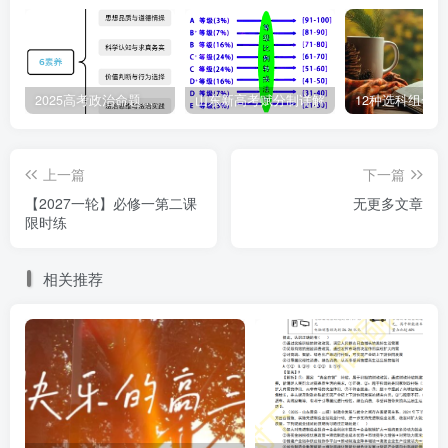
确的是( )
①新时代坚持和发展什么样的中国特色社会主义、怎样
坚持和发展中国特色社会主义等
2025高考政治命题纲要解读
山东新高考赋分制详解
12种选科组合
②实现什么样的发展、怎样发展 ③明确提出走自己的道
上一篇
下一篇
路，建设有中国特色的社会主义
【2027一轮】必修一第二课
无更多文章
限时练
④建设什么样的党、怎样建设党
相关推荐
A．③→①→④→② B．③→④→②→① C．
④→③→②→① D．①→④→②→③
7．(2026·河南周口扶沟期初)党的十一届三中全会以
来，我国在改革中加强制度建设，解决了一个又一个问题，
保障了经济快速发展和社会长期稳定。党的二十届三中全会