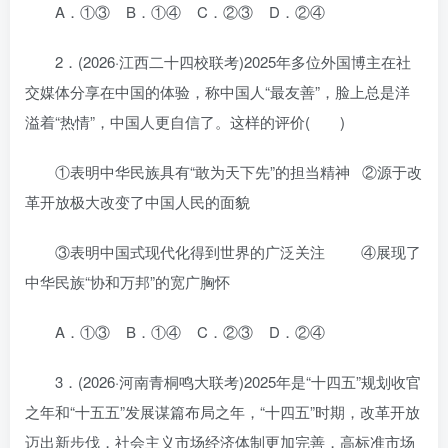
A．①③ B．①④ C．②③ D．②④
2．(2026·江西二十四校联考)2025年多位外国博主在社
交媒体分享在中国的体验，称中国人“最友善”，脸上总是洋
溢着“热情”，中国人更自信了。这样的评价( )
①表明中华民族具有“敢为天下先”的担当精神 ②源于改
革开放极大改变了中国人民的面貌
③表明中国式现代化得到世界的广泛关注 ④展现了
中华民族“协和万邦”的宽广胸怀
A．①③ B．①④ C．②③ D．②④
3．(2026·河南青桐鸣大联考)2025年是“十四五”规划收官
之年和“十五五”发展谋篇布局之年，“十四五”时期，改革开放
迈出新步伐，社会主义市场经济体制更加完善，高标准市场