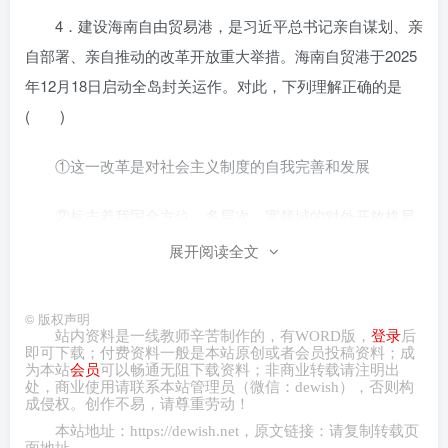
4．建设海南自由贸易港，是习近平总书记亲自谋划、亲
自部署、亲自推动的改革开放重大举措。海南自贸港于2025
年12月18日启动全岛封关运作。对此，下列理解正确的是
( )
①这一改革是对社会主义制度的自我完善和发展
②标志着我国全方位、多层次、宽领域的对外开放格局
基本形成
展开阅读全文
③表明我国把更加积极主动的开放战略落到实处
©
版权声明
站内资料是一线教师辛苦制作的，有
WORD
版，
登录
后
④我国顺利实现了党和国家工作中心战略转移
即可下载；付费资料一般是本站原创或者会员投稿资料；成
为本站
会员
可以畅通无阻下载资料；非商业转载请注明出
处，商业
使用请
联系本站管理员（微信：
dewish
），否则构
A．①③ B．①④ C．②③ D．②④
成侵权。创作不易，请尊重劳动！
本站地址：
https://dewish.net
，原文链接：请复制转载页
5．(2026·太原检测)2025年以来，我国在对外开放领域
面地址。