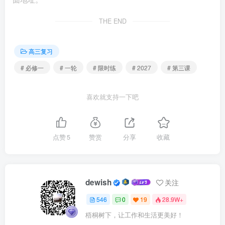
动作不断，如施行新版外商投资准入负面清单，制造业领域
THE END
外资准入限制措施“清零”；出台自由贸易试验区提升战略相
关意见等。这一系列举措( )
高三复习
# 必修一
# 一轮
# 限时练
# 2027
# 第三课
①推动我国成功开创了中国特色社会主义 ②反映了改
革开放只有进行时，没有完成时
喜欢就支持一下吧
③实现了党和国家工作中心战略转移 ④旨在通过改
革开放激发市场主体活力
点赞
5
赞赏
分享
收藏
A．①③ B．①④ C．②③ D．②④
6．改革开放以来，中国共产党坚持把马克思主义基本原
dewish
关注
理同中国具体实际相结合、同中华优秀传统文化相结合，不
546
0
19
28.9W+
断推进理论创新、实践创新、制度创新，成功开创、坚持和
梧桐树下，让工作和生活更美好！
发展了中国特色社会主义。下列时代课题按时间先后排序正