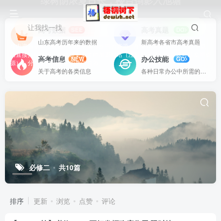
绿树阴浓夏日长，楼台倒影入池塘
让我找一找
高考数据
高考真题
SEE
DO
山东高考历年来的数据
新高考各省市高考真题
站内资源基本上都是一线教学实际使用的资源，配有WORD版本，可以下载
后直接打印使用。也欢迎更多老师加盟网站（注册登录成为用户就可以发布资
高考信息
办公技能
NEW
GO
源），分享更好、更多的教学资源。
关于高考的各类信息
各种日常办公中所需的方式方法
必修二
共10篇
排序
更新
浏览
点赞
评论