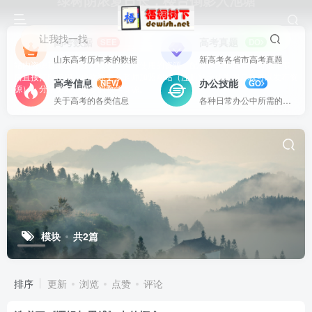
绿树阴浓夏日长，楼台倒影入池塘
让我找一找
高考数据
高考真题
SEE
DO
山东高考历年来的数据
新高考各省市高考真题
站内资源基本上都是一线教学实际使用的资源，配有WORD版本，可以下载
后直接打印使用。也欢迎更多老师加盟网站（注册登录成为用户就可以发布资
高考信息
办公技能
NEW
GO
源），分享更好、更多的教学资源。
关于高考的各类信息
各种日常办公中所需的方式方法
模块
共2篇
排序
更新
浏览
点赞
评论