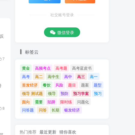
社交账号登录
微信登录
反
标签云
7
黄金
高频考点
高考题
高考蓝皮书
高考
高二
高中生
高中
高三
高一
首发经济
餐饮
风险
题目
题案
题型
特
领导 测试题
领导
预防
预习学案
预习
面向
需要
陷阱
限时练
问题化
8
问答题
问答
长期
银发经济
热门推荐
最近更新
猜你喜欢
层