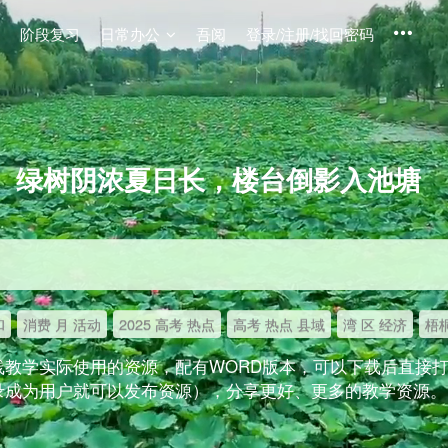
阶段复习
日常办公
吾阅
登录/注册/找回密码
绿树阴浓夏日长，楼台倒影入池塘
和
消费 月 活动
2025 高考 热点
高考 热点 县域
湾 区 经济
梧桐
线教学实际使用的资源，配有WORD版本，可以下载后直接
录成为用户就可以发布资源），分享更好、更多的教学资源。