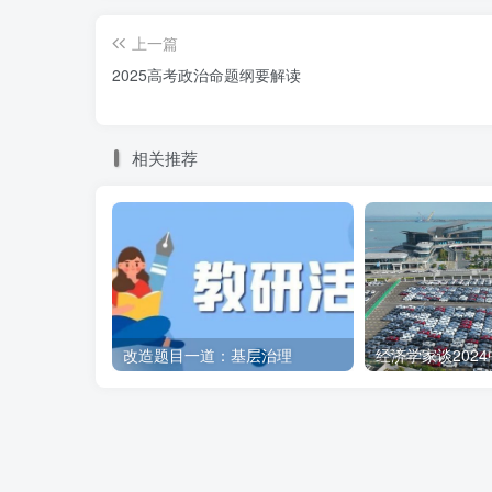
信息量过大可能导致题目难度提升，影响
上一篇
2025高考政治命题纲要解读
4.
情境创设与信息处理
题目中情境创设的信息量要适中，既要能
相关推荐
需要考虑学生处理信息的速度和能力，避
5.
试卷的阅读负荷
试卷整体的阅读负荷要在学生可承受的范
改造题目一道：基层治理
应该通过合理排版、清晰表述等方式减轻
6.
考试的心理压力
考虑到考试对学生心理压
具体到试卷信息量的设定建议：