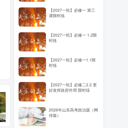
【2027一轮】必修一 第三
课限时练
【2027一轮】必修一 1.2限
时练
能
【2027一轮】必修一1.1限
时练
【2027一轮】必修二2.2 更
好发挥政府作用 限时练
不
2026年山东高考政治题（网
传版）
科组合优劣势
高考蓝皮书《高考研究报告（2025）》出版发行
2025高考：教育部5大指示要点全解读