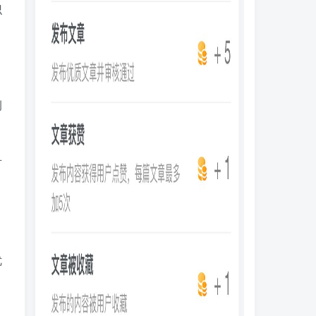
识
例
可
优