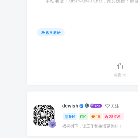
本站地址：
https://dewish.net
，原文链接：请
高考命题需要根据考试时长合理设定题目
信息量不宜过大，以免考生在阅读和理解
教学教研
2.
考查目标的覆盖
试卷信息量需要充分覆盖教学大纲和考试
运用进行全面评价。
点赞
13
信息量应与考查的知识点、能力层级和学
3.
题目的难度与区分度
dewish
关注
546
0
19
28.9W+
题目的难度和区分度需要通过信息量的控
梧桐树下，让工作和生活更美好！
同水平的学生。