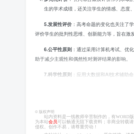
生的学术成绩，还关注学生的情感、态度
5.
发展性评价
：高考命题的变化也关注了学
评价学生的批判性思维、创新能力等，旨在激
6.
公平性原则
：通过采用计算机考试、优化
助于减少主观性和偶然性对测评结果的影响。
7.
科学性原则
：应用大数据和AI技术辅助
学生的能力和表现。
©
版权声明
02 2025
年高考命题试卷信息量设定是一个
站内资料是一线教师辛苦制作的，有
WORD
版
为本站
会员
可以畅通无阻下载资料；非商业转载请
侵权。创作不易，请尊重劳动！
1
.
考试时长与题目数量