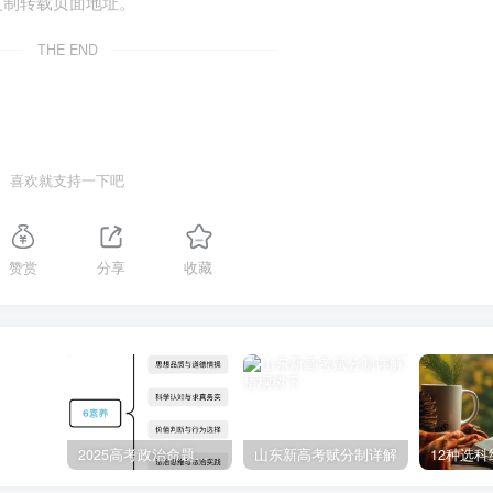
复制转载页面地址。
数量，确保考生有足够的时间阅读题目并完成作答。
THE END
题目上花费过多时间，影响答题效率。
喜欢就支持一下吧
大纲中规定的考查目标，确保对学生的学科素养、知识掌握和技
赞赏
分享
收藏
科核心概念的数量和深度相匹配。
制来实现。适当的信息量能够帮助设置不同难度的题目，以区分
2025高考政治命题纲要解读
山东新高考赋分制详解
12种选