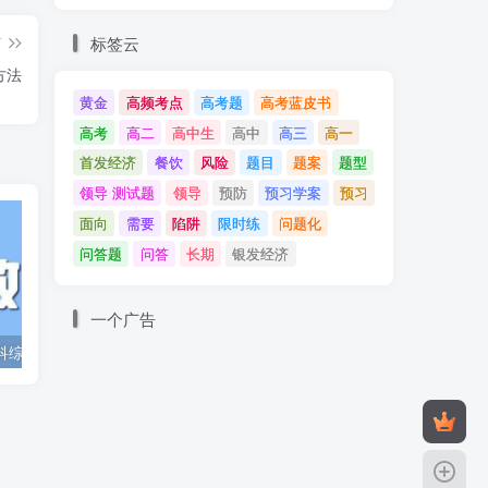
标签云
篇
方法
黄金
高频考点
高考题
高考蓝皮书
高考
高二
高中生
高中
高三
高一
。
首发经济
餐饮
风险
题目
题案
题型
领导 测试题
领导
预防
预习学案
预习
面向
需要
陷阱
限时练
问题化
问答题
问答
长期
银发经济
一个广告
2025年高考文科综合全国卷试题评析
高考政治角色代入类试题创新表现性任务评价