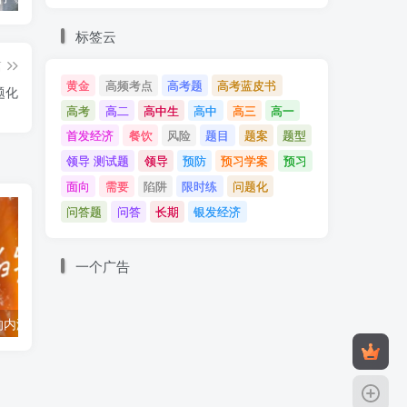
标签云
篇
黄金
高频考点
高考题
高考蓝皮书
题化
高考
高二
高中生
高中
高三
高一
首发经济
餐饮
风险
题目
题案
题型
领导 测试题
领导
预防
预习学案
预习
面向
需要
陷阱
限时练
问题化
问答题
问答
长期
银发经济
文
一个广告
的内涵与选必一
陕青宁晋2025年高考综合改革适应性演练（八省联考）-政治
运