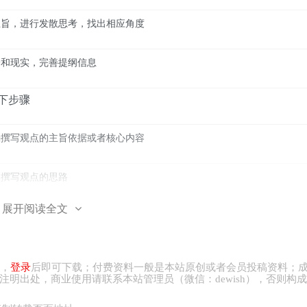
主旨，进行发散思考，找出相应角度
论和现实，完善提纲信息
下步骤
确撰写观点的主旨依据或者核心内容
出撰写观点的思路
展开阅读全文
言 诗句
，
登录
后即可下载；付费资料一般是本站原创或者会员投稿资料；
注明出处，商业
使用请
联系本站管理员（微信：
dewish
），否则构成
读材料，完成下列要求。