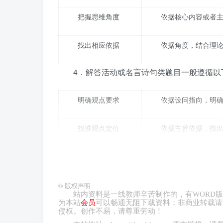
把握思维角度
依据核心内容或者
找出相应依据
依据角度，结合理
4．解答活动或名言诗句类题目一般遵循以
明确观点要求
依据设问指向，明
找准观点定位
依据主旨依据，找
完善观点信息
提出对应的活动或名
【典例】
©
版权声明
站内资料是一线教师辛苦制作的，有
WORD
版
为本站
会员
可以畅通无阻下载资料；非商业转载请
1．（25-26高二上·山东·阶段练习）阅
侵权。创作不易，请尊重劳动！