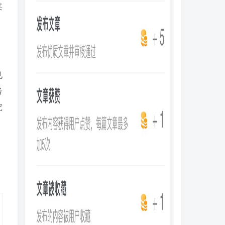
某
见
考
究