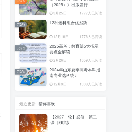
TOP3
（2025）》出版发行
3月25日
1777人已阅读
12种选科组合优劣势
TOP4
12月19日
1776人已阅读
2025高考：教育部5大指示
TOP5
要点全解读
2月26日
1659人已阅读
2024年山东夏季高考本科指
TOP6
南专业选科统计
12月9日
1308人已阅读
最近更新
猜你喜欢
成
【2027一轮】必修一第二
课 限时练