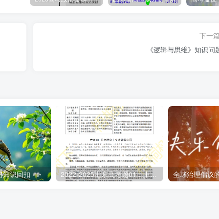
下一
《逻辑与思维》知识问
事物、论证和探究问题
与
答范围、问题限定和作答角度。本题属于论述类主观题，需调用
。
习知识回扣
2022-2025山东高考题01：中国特色社会主义
全球治理倡议
材知识。
，他们彰显了新时代中华儿女的坚定使命担当和奋发昂扬精神→