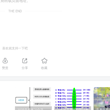
复制转载页面地址。
国道德模范与身边好人现场交流活动6月24日在河南省安阳市红旗渠
THE END
益之路20载的爱心驾驶员关立平；有路遇车辆侧翻起火，果断
千万万身边好人的代表，他们是平凡人中的不平凡者，他们彰显
神。
“中国好人”以平常心做不平常事，用感人事迹生动诠释了习近平总
喜欢就支持一下吧
金，39年时间里，他一心扑在公益救援事业上，足迹遍及全国
亮“回家的路”；船长刘建港投身祖国水运事业建桥筑港31载，足迹遍
题，被誉为“海底绣花”第一舵手……“中国好人”并非遥不可及，
赞赏
分享
收藏
以闪耀自己的光芒。
扬‘好人’精神，激扬中国力量”为题撰写一篇短评。要求：①围绕主
术语使用规范；④总字数在200字左右。
民、服务社会、推动发展的功能；文化对中华民族的作用等角度
2025高考政治命题纲要解读
山东新高考赋分制详解