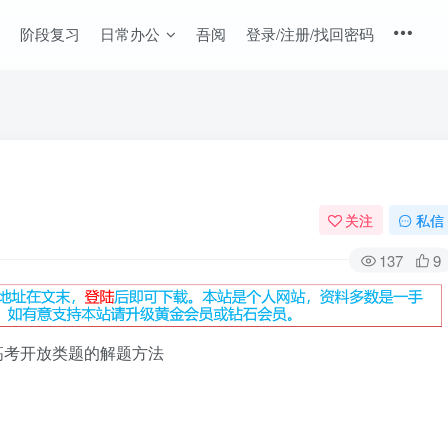
阶段复习
日常办公
吾阅
登录/注册/找回密码
关注
私信
137
9
高考开放类题的解题方法