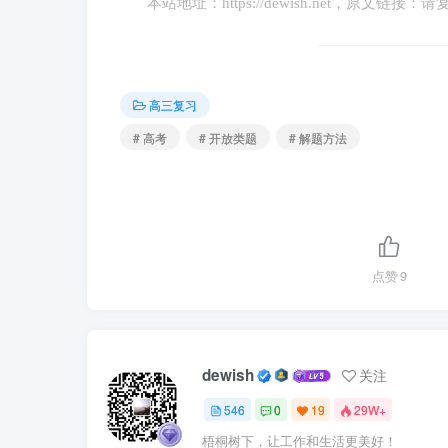
本站地址：
https://dewish.net
，原文链接：请
2025年首次“中国好人榜”发布仪式暨全
纪念馆举办。上榜好人中，有扶危济困，坚守公
出手挽救两人生命的好男儿陈潮……他们是千
高三复习
新时代中华儿女的坚定使命担当和奋发昂扬精
# 高考
# 开放类题
# 解题方法
“平凡铸就伟大，英雄来自人民”，一位位
书记这句话的深刻内涵。山东梁山农行职工宋桂
16省32地（市、区），为428名走失人员照
齐鲁，匠心寄华夏，攻克10余项海隧安装复杂难
点赞
9
每一个人都可以是“中国好人”，每一个人都可
结合材料，运用“文化功能”的知识，以“弘
dewish
关注
题，观点明确；②论证充分，逻辑清晰；③学科
546
0
19
29W+
【答案】可从文化具有引领风尚、教育人
梧桐树下，让工作和生活更美好！