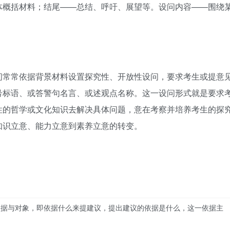
体概括材料；结尾——总结、呼吁、展望等。设问内容——围绕
问常常依据背景材料设置探究性、开放性设问，要求考生或提意
号标语、或答警句名言、或述观点名称。这一设问形式就是要求
性的哲学或文化知识去解决具体问题，意在考察并培养考生的探
知识立意、能力立意到素养立意的转变。
依据与对象，即依据什么来提建议，提出建议的依据是什么，这一依据主