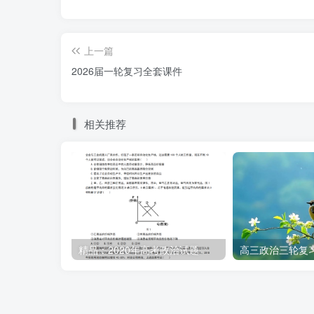
答。
【分析】背景素材：“中国好人榜”发布仪式
上一篇
2026届一轮复习全套课件
考点考查：文化功能
能力考查：调动和运用知识、描述和阐述
相关推荐
核心素养：政治认同、科学精神、公共参
【详解】第一步：审设问，明确主体、作
化功能的相关知识结合材料有效信息分析作答
精品：2020年高考政治试题
高三政治三轮复
第二步：审材料，提取有效信息，链接教
有效信息①：他们是平凡人中的不平凡者