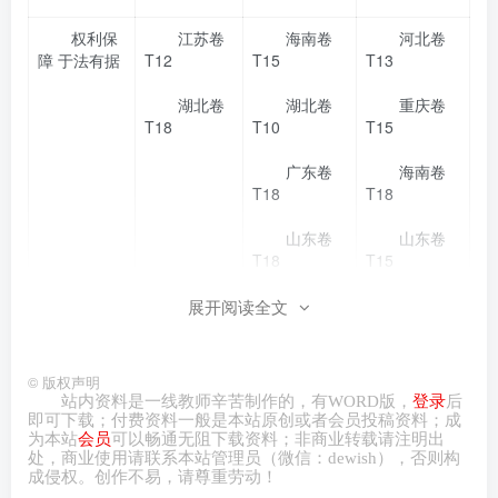
权利保
江苏卷
海南卷
河北卷
障 于法有据
T12
T15
T13
湖北卷
湖北卷
重庆卷
T18
T10
T15
广东卷
海南卷
T18
T18
山东卷
山东卷
T18
T15
吉林卷
江苏卷
展开阅读全文
T18
T16
©
版权声明
权利行
河南卷
江西卷
浙江卷
站内资料是一线教师辛苦制作的，有
WORD
版，
登录
后
使 注意界限
T9
T13
T2
即可下载；付费资料一般是本站原创或者会员投稿资料；成
为本站
会员
可以畅通无阻下载资料；非商业转载请注明出
广东卷
重庆卷
北京卷
处，商业
使用请
联系本站管理员（微信：
dewish
），否则构
成侵权。创作不易，请尊重劳动！
T17
T16
T17