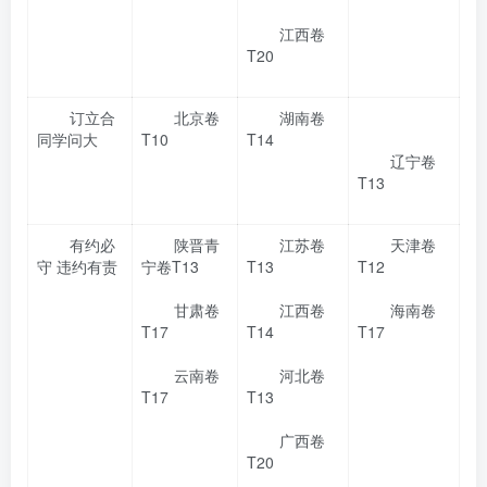
江西卷
T20
订立合
北京卷
湖南卷
同学问大
T10
T14
辽宁卷
T13
有约必
陕晋青
江苏卷
天津卷
守 违约有责
宁卷T13
T13
T12
甘肃卷
江西卷
海南卷
T17
T14
T17
云南卷
河北卷
T17
T13
广西卷
T20