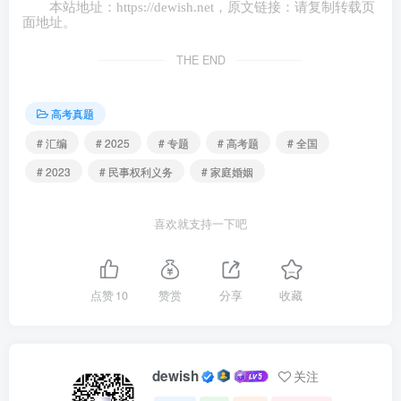
本站地址：
https://dewish.net
，原文链接：请复制转载页
甘肃卷
湖南卷
面地址。
T13
T19
THE END
广西卷
山东卷
T13
T19
高考真题
吉林卷
# 汇编
# 2025
# 专题
# 高考题
# 全国
T14
# 2023
# 民事权利义务
# 家庭婚姻
安徽卷
T13
喜欢就支持一下吧
山东卷
T15
湖南卷
点赞
10
赞赏
分享
收藏
T13
新课标
卷T16
dewish
关注