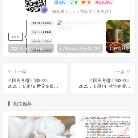
546
0
19
29.3W+
家和万
广东卷
重庆卷
福建卷
事兴
T15
T15
T15
梧桐树下，让工作和生活更美好！
安徽卷
福建卷
湖南卷
T19
T15
T13
河北卷
湖南卷
新课标
T18
T19
卷T16
2025高考政治命题纲要解读
山东新高考赋分制详解
12种选科组合
浙江卷1
月T26
上一篇
下一篇
全国高考题汇编2023-
全国高考题汇编2023-
薪火相
北京卷
甘肃卷
江苏卷
2025：专题12 世界多极化
2025：专题14 就业创业与
传有继承
T11
T14
T6
与经济全球化
社会争议解决
河南卷
安徽卷
浙江卷6
相关推荐
T10
T14
月T26
浙江卷1
月T27