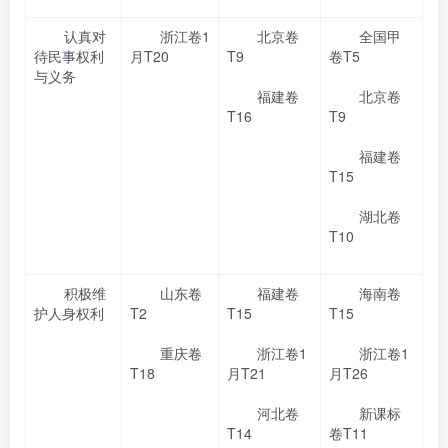
认真对
浙江卷1
北京卷
全国甲
待民事权利
月T20
T9
卷T5
与义务
福建卷
北京卷
T16
T9
福建卷
T15
湖北卷
T10
积极维
山东卷
福建卷
海南卷
护人身权利
T2
T15
T15
重庆卷
浙江卷1
浙江卷1
T18
月T21
月T26
河北卷
新课标
T14
卷T11