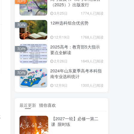
TOP3
（2025）》出版发行
3月25日
1774人已阅读
12种选科组合优劣势
TOP4
12月19日
1768人已阅读
2025高考：教育部5大指示
TOP5
要点全解读
2月26日
1649人已阅读
2024年山东夏季高考本科指
TOP6
南专业选科统计
12月9日
1300人已阅读
最近更新
猜你喜欢
成
【2027一轮】必修一第二
课 限时练