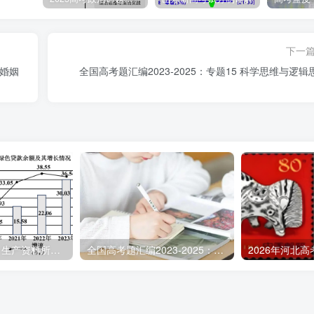
“末位淘汰”的情形。虽然甲的业绩排名末位，但公司不能以此为
了劳动或者履行了劳动合同约定的义务后，用人单位须依法依约
下一
十条和第九十一条及《劳动合同法》第八十五条的规定，用人单
庭婚姻
全国高考题汇编2023-2025：专题15 科学思维与逻辑
劳动者的工资报酬。故选项④正确。
永与某公司签订了固定期限劳动合同，公司领导经常在节假日通过电话或
按要求完成了交办的任务。临近年底，小永要求公司支付“隐形加
 ②只要支付报酬，公司可让小永随时加班
 ④公司没有保障小永享有的休息休假权利
5年高考汇编02：生产资料所有制与经济体制
全国高考题汇编2023-2025：专题07 全面依法治国