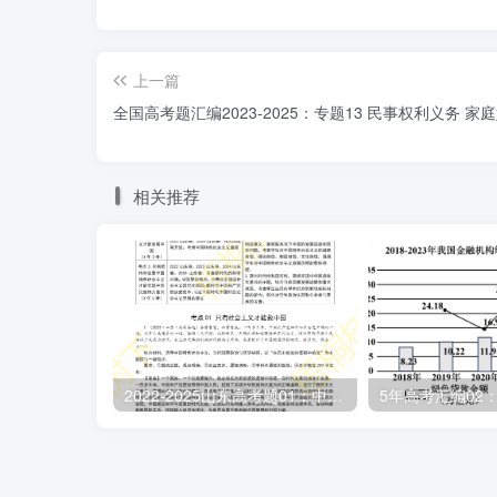
单位可单方解除劳动合同的法定情形中并不包括
由将其辞退。故选项③错误。④：劳动者提供
上一篇
付工资。根据《中华人民共和国劳动法》第五
全国高考题汇编2023-2025：专题13 民事权利义务 家
克扣劳动者工资的，由劳动行政部门责令支付
2.（2025·甘肃·高考真题，13）小
相关推荐
微信给小永布置工作，小永在家花费大量时间
班”报酬却遭拒绝。下列说法正确的是（ ）
①小永在非办公场所的工作不能算作加班
③公司应支付小永高于正常工资的加班费
2022-2025山东高考题01：中国特色社会主义
A.①② B.①④ C.②③ D.③④
【答案】D