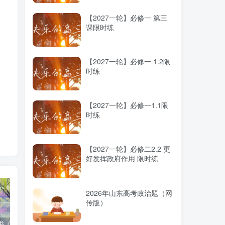
【2027一轮】必修一 第三
课限时练
【2027一轮】必修一 1.2限
时练
【2027一轮】必修一1.1限
时练
，
【2027一轮】必修二2.2 更
未
好发挥政府作用 限时练
条
①
2026年山东高考政治题（网
传版）
求
人
高考蓝皮书《高考研究报告（2025）》出版发行
12种选科组合优劣势
2025高考：教育部5大指示要点全解读