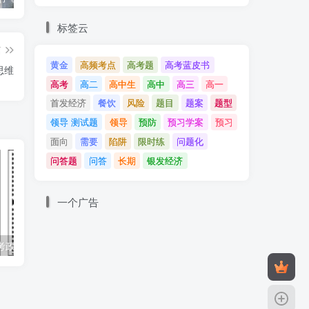
标签云
支
篇
位
黄金
高频考点
高考题
高考蓝皮书
思维
高考
高二
高中生
高中
高三
高一
首发经济
餐饮
风险
题目
题案
题型
领导 测试题
领导
预防
预习学案
预习
面向
需要
陷阱
限时练
问题化
问答题
问答
长期
银发经济
一个广告
2026年河北高考政治试题（网传版）
2022-2025山东高考题03：经济发展与社会进步