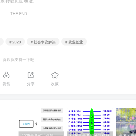
复制转载页面地址。
，并扣除一个月工资。甲向劳动行政部门投诉。本案中（ ）
THE END
辞退甲应支付经济补偿或赔偿金
合法 ④劳动行政部门应责令公司向甲支付克扣的工资
# 2023
# 社会争议解决
# 就业创业
喜欢就支持一下吧
赞赏
分享
收藏
约定在甲取得毕业证后签订正式劳动合同。从题干中还可以推知
业证，并要与公司签订书面劳动合同。虽然直到甲被辞退，公司也
事实劳动关系的成立。根据《中华人民共和国劳动合同法》第七
立劳动关系。由此可知，甲与公司之间已形成劳动关系。故选项
规定，用人单位违法解除或终止劳动合同关系的，劳动者有权请
确。③：根据《劳动合同法》第三十九条、第四十条的规定，用
2025高考政治命题纲要解读
山东新高考赋分制详解