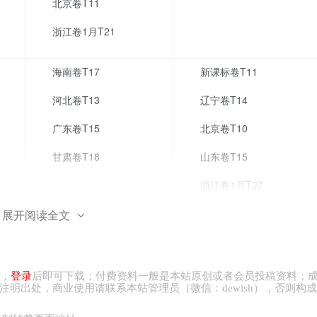
北京卷T11
浙江卷1月T21
海南卷T17
新课标卷T11
河北卷T13
辽宁卷T14
广东卷T15
北京卷T10
甘肃卷T18
山东卷T15
浙江卷1月T27
浙江卷6月T31
展开阅读全文
，
登录
后即可下载；付费资料一般是本站原创或者会员投稿资料；
24年3月，在校大学生甲在某公司实习，公司与甲口头约定，待甲取得毕
注明出处，商业
使用请
联系本站管理员（微信：
dewish
），否则构成
得毕业证书后，公司却以各种借口未与其签订书面劳动合同。2