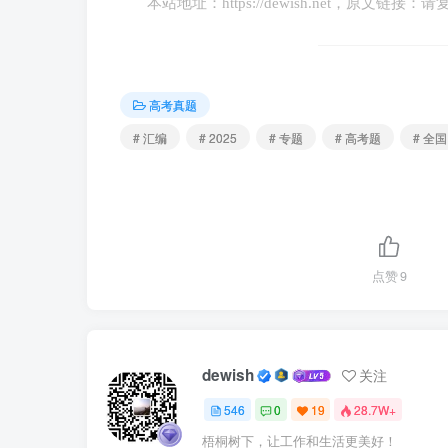
本站地址：
https://dewish.net
，原文链接：请
个月后，公司以甲业绩排名末位为由将其辞退
①甲与公司不成立劳动关系 ②公司
高考真题
③因甲业绩排名末位，公司辞退甲的行为
# 汇编
# 2025
# 专题
# 高考题
# 全国
A.①③ B.①④ C.②③ D.②④
【答案】D
点赞
9
【解析】①：甲在公司实习时，公司与其
甲在2024年7月就已经告知公司其已取得毕
与其签订书面劳动合同，但并不影响两者之间
dewish
关注
的规定，用人单位自用工之日起即与劳动者建
错误。②：根据《劳动合同法》第八十七条的
546
0
19
28.7W+
用人单位支付经济补偿或赔偿金。故选项②正
梧桐树下，让工作和生活更美好！