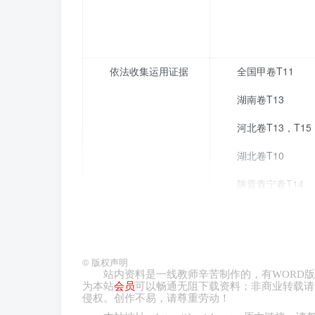
依法收集运用证据
全国甲卷T11
湖南卷T13
河北卷T13，T15
湖北卷T10
陕晋青宁卷T14
考点一 就业与创业
©
版权声明
站内资料是一线教师辛苦制作的，有
WORD
版
1.（2025·江西·高考真题，10）20
为本站
会员
可以畅通无阻下载资料；非商业转载请
侵权。创作不易，请尊重劳动！
业证书后再签订正式劳动合同。同年7月，甲取