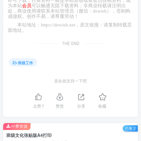
即可下载；付费资料一般是本站原创或者会员投稿资料；成
为本站
会员
可以畅通无阻下载资料；非商业转载请注明出
处，商业
使用请
联系本站管理员（微信：
dewish
），否则构
成侵权。创作不易，请尊重劳动！
本站地址：
https://dewish.net
，原文链接：请复制转载页
面地址。
THE END
班级工作
喜欢就支持一下吧
点赞
7
赞赏
分享
收藏
付费资源
已售 2
班级文化张贴版A4打印