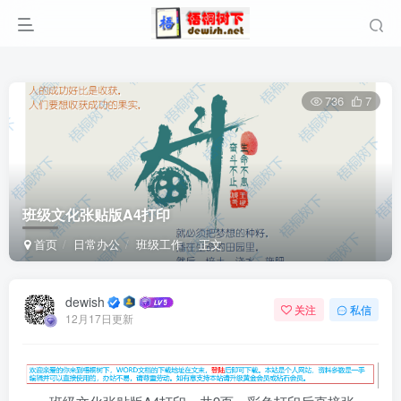
736
7
班级文化张贴版A4打印
首页
日常办公
班级工作
正文
dewish
关注
私信
12月17日更新