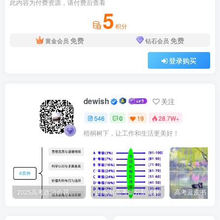
此内容为付费资源，请付费后查看
5
积分
免费
免费
黄金会员
钻石会员
登录购买
dewish
关注
546
0
19
28.7W+
梧桐树下，让工作和生活更美好！
2025高考政治命题纲要解读
山东新高考赋分制详解