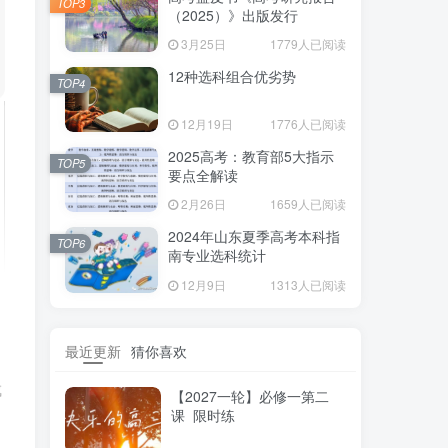
TOP3
（2025）》出版发行
3月25日
1779人已阅读
12种选科组合优劣势
TOP4
12月19日
1776人已阅读
2025高考：教育部5大指示
TOP5
要点全解读
2月26日
1659人已阅读
2024年山东夏季高考本科指
TOP6
南专业选科统计
12月9日
1313人已阅读
最近更新
猜你喜欢
成
【2027一轮】必修一第二
课 限时练