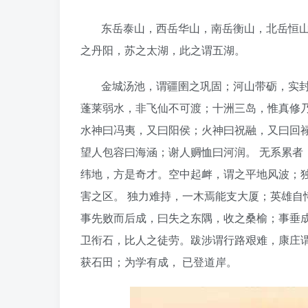
东岳泰山，西岳华山，南岳衡山，北岳恒
之丹阳，苏之太湖，此之谓五湖。
金城汤池，谓疆圉之巩固；河山带砺，实封
蓬莱弱水，非飞仙不可渡；十洲三岛，惟真修乃
水神曰冯夷，又曰阳侯；火神曰祝融，又曰回禄
望人包容曰海涵；谢人赒恤曰河润。 无系累者
纬地，方是奇才。空中起衅，谓之平地风波；独
害之区。 独力难持，一木焉能支大厦；英雄自
事先败而后成，曰失之东隅，收之桑榆；事垂成
卫衔石，比人之徒劳。跋涉谓行路艰难，康庄谓
获石田；为学有成， 已登道岸。