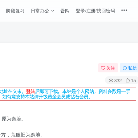
阶段复习
日常办公
吾阅
登录/注册/找回密码
关注
私信
332
15
，原为秦境。
蛮方，荒服旧为黔地。