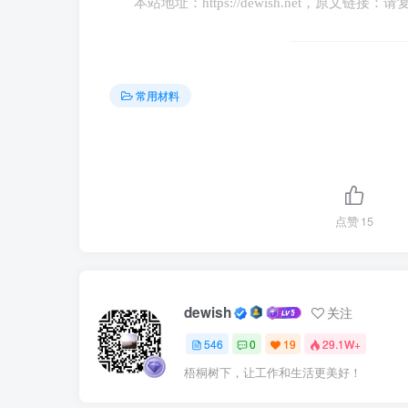
本站地址：
https://dewish.net
，原文链接：请
常用材料
点赞
15
dewish
关注
546
0
19
29.1W+
梧桐树下，让工作和生活更美好！