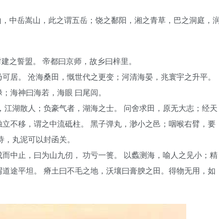
山，中岳嵩山，此之谓五岳；饶之鄱阳，湘之青草，巴之洞庭，
建之誓盟。 帝都曰京师，故乡曰梓里。
可居。 沧海桑田，慨世代之更变；河清海晏，兆寰宇之升平。
；海神曰海若，海眼 曰尾闾。
，江湖散人；负豪气者，湖海之士。 问舍求田，原无大志；经天
立不移，谓之中流砥柱。 黑子弹丸，渺小之邑；咽喉右臂，要
恃，丸泥可以封函关。
而中止，曰为山九仞， 功亏一篑。 以蠡测海，喻人之见小；精
道途平坦。 瘠土曰不毛之地，沃壤曰膏腴之田。得物无用，如