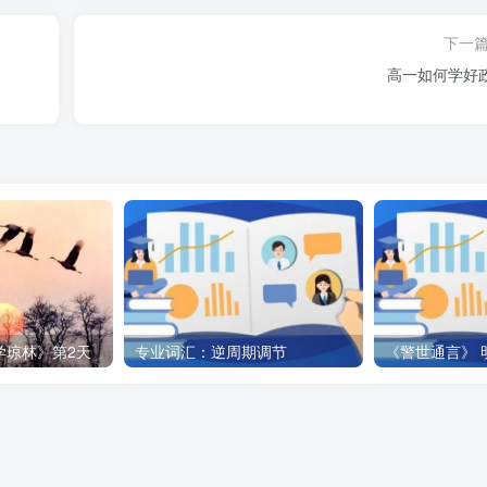
下一
高一如何学好
学琼林》第2天
专业词汇：逆周期调节
《警世通言》 