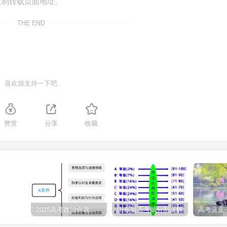
复制转载页面地址。
THE END
喜欢就支持一下吧
赞赏
分享
收藏
2025高考政治命题纲要解读
山东新高考赋分制详解