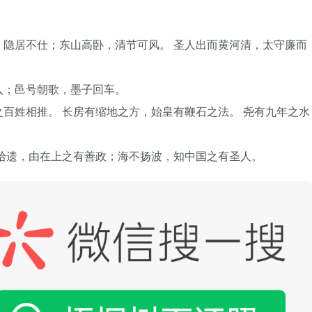
隐居不仕；东山高卧，清节可风。 圣人出而黄河清，太守廉而
入；邑号朝歌，墨子回车。
百姓相推。 长房有缩地之方，始皇有鞭石之法。 尧有九年之水
拾遗，由在上之有善政；海不扬波，知中国之有圣人。