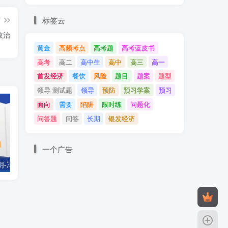
标签云
篇
政治
黄金
高频考点
高考题
高考蓝皮书
高考
高二
高中生
高中
高三
高一
首发经济
餐饮
风险
题目
题案
题型
领导 测试题
领导
预防
预习学案
预习
面向
需要
陷阱
限时练
问题化
问答题
问答
长期
银发经济
一个广告
明-冯梦龙
高三开学典礼上的发言
新老高三对