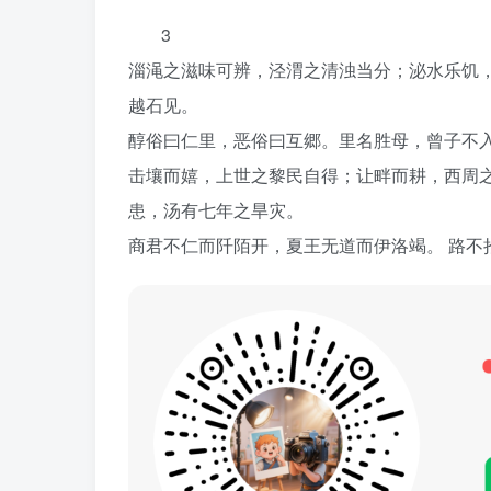
3
淄渑之滋味可辨，泾渭之清浊当分；泌水乐饥，
越石见。
醇俗曰仁里，恶俗曰互郷。里名胜母，曾子不
击壤而嬉，上世之黎民自得；让畔而耕，西周之
患，汤有七年之旱灾。
商君不仁而阡陌开，夏王无道而伊洛竭。 路不