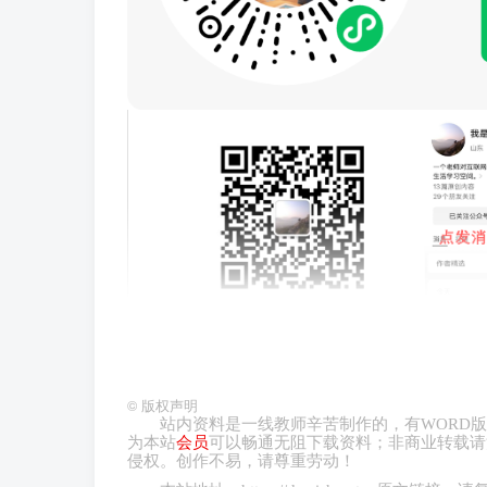
©
版权声明
站内资料是一线教师辛苦制作的，有
WORD
版
为本站
会员
可以畅通无阻下载资料；非商业转载请
侵权。创作不易，请尊重劳动！