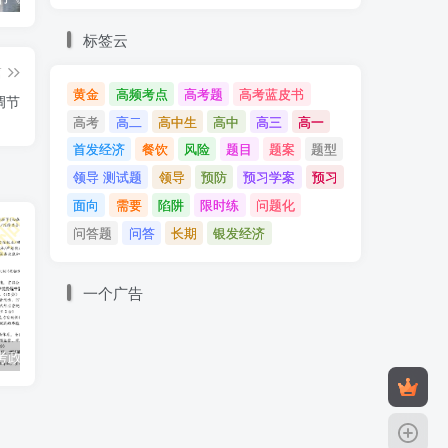
标签云
篇
黄金
高频考点
高考题
高考蓝皮书
调节
高考
高二
高中生
高中
高三
高一
首发经济
餐饮
风险
题目
题案
题型
领导 测试题
领导
预防
预习学案
预习
面向
需要
陷阱
限时练
问题化
问答题
问答
长期
银发经济
一个广告
高考政治评分细则
政治高考题型专练
学好高中政