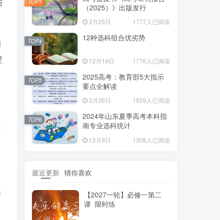
与
TOP3
（2025）》出版发行
3月25日
1777人已阅读
12种选科组合优劣势
TOP4
习
逻
12月19日
1776人已阅读
2025高考：教育部5大指示
TOP5
要点全解读
2月26日
1659人已阅读
2024年山东夏季高考本科指
TOP6
政
南专业选科统计
12月9日
1308人已阅读
正
的
最近更新
猜你喜欢
紧
成
【2027一轮】必修一第二
课 限时练