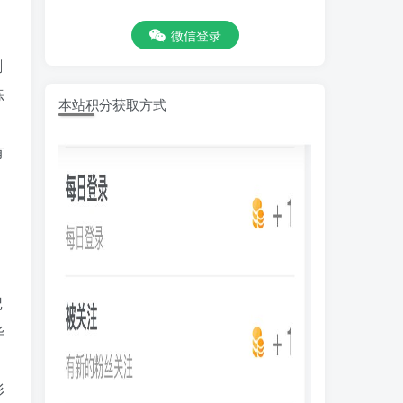
微信登录
刷
练
本站积分获取方式
，
有
记
毕
形