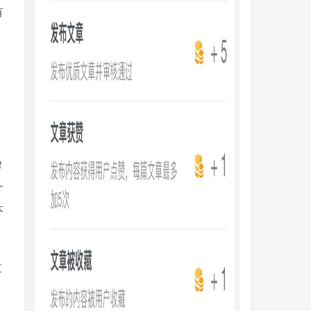
有
律
什
本
过