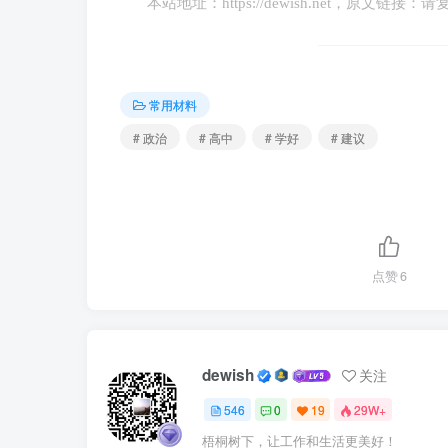
本站地址：
https://dewish.net
，原文链接：请
常用材料
# 政治
# 高中
# 学好
# 建议
点赞
6
dewish
关注
546
0
19
29W+
梧桐树下，让工作和生活更美好！