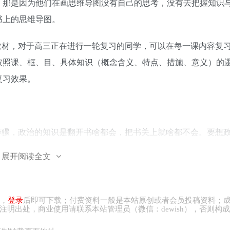
。那是因为他们在画思维导图没有自己的思考，没有去把握知识
书上的思维导图。
教材，对于高三正在进行一轮复习的同学，可以在每一课内容复
按照课、框、目、具体知识（概念含义、特点、措施、意义）的
复习效果。
步骤，政治的知识是翻开书啥都会，把书关上就啥都不会。要想
的起每个单元、每一课、每一框、每一目的具体知识点，才是真
展开阅读全文
，建议将教材的内容按照目录的顺序，列出每一课每一框的知识
键词进行知识的回忆复述，当回忆到不清楚、模糊的知识点，赶
轮，基本能形成扎实的基础。
，
登录
后即可下载；付费资料一般是本站原创或者会员投稿资料；
注明出处，商业
使用请
联系本站管理员（微信：
dewish
），否则构成