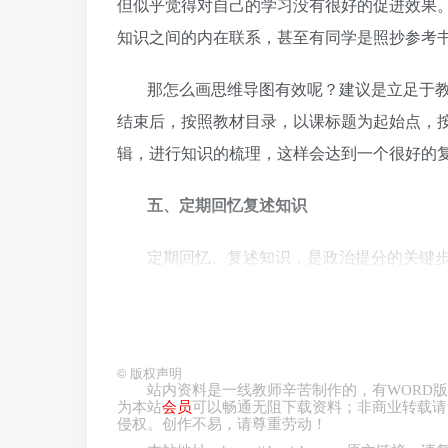
但似乎觉得对自己的学习没有很好的促进效果
知识之间的内在联系，甚至有同学是照抄参考
那怎么画思维导图有效呢？建议是立足于
结束后，按照教材目录，以课标题为起始点，
辑，进行知识的梳理，这样会达到一个很好的
五、定期回忆复述知识
定期回忆、复述知识，是政治提分的关键
治考高分，要做到关上书，能够在大脑中回忆
的把书读薄，读进脑。那要怎么做到这一点呢
关键词列在一个表格里，定期根据表格提示关
©
版权声明
翻开书看一遍。通过这样进行定期复习回忆几
站内资料是一线教师辛苦制作的，有
WORD
版
为本站
会员
可以畅通无阻下载资料；非商业转载请
侵权。创作不易，请尊重劳动！
原文选自高三政治教学网