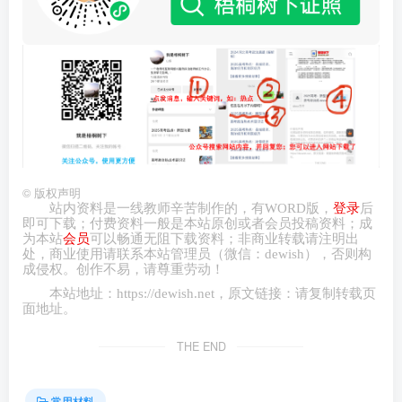
©
版权声明
站内资料是一线教师辛苦制作的，有
WORD
版，
登录
后
即可下载；付费资料一般是本站原创或者会员投稿资料；成
为本站
会员
可以畅通无阻下载资料；非商业转载请注明出
处，商业
使用请
联系本站管理员（微信：
dewish
），否则构
成侵权。创作不易，请尊重劳动！
本站地址：
https://dewish.net
，原文链接：请复制转载页
面地址。
THE END
常用材料