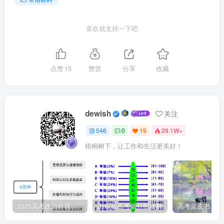
喜欢就支持一下吧
点赞
15
赞赏
分享
收藏
dewish
关注
546
0
19
29.1W+
梧桐树下，让工作和生活更美好！
2025高考政治命题纲要解读
山东新高考赋分制详解