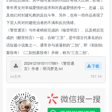
青年男女对幸福爱情的追求和对真诚爱情的专一、忠诚，以
及他们对封建礼教的反抗斗争。另外，也有一些作品表现了
下层人民对封建统治者的不满和反抗情绪。
《警世通言》与作者稍前完成的《
喻世明言
》、以及稍后完
成的《
醒世恒言
》一起，合称“三言”，是中国古代著名的白
话短篇小说集之一。通常亦与
凌濛初
的“二拍”，即《初刻拍
案惊奇》《二刻拍案惊奇》并称，称为“
三言二拍
”。
20241219151117881-《警世通
下载
言》作者：明冯梦龙.txt
txt文件
757.1K