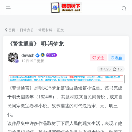
首页
日常办公
常用材料
正文
《警世通言》 明-冯梦龙
dewish
关注
私信
12月19日更新
325
15
《警世通言》是明末
冯梦龙
纂辑白话短篇小说集。该书完成
于明
天启
四年（
1624年
）。其题材或来自民间传说，或来自
民间宗教宝卷和
小说
。故事描述的时代包括宋、元、明三
代。
该作品集中许多作品取材于下层人民的现实生活，表现了他
们的思想感情。其中描写爱情的作品占有很大比例，歌颂了