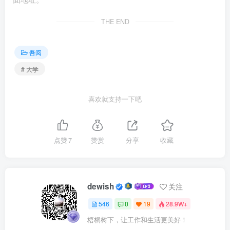
这几年“圈子”这个词比较火。圈子虽然看不见，但确实
THE END
存在。在去大学读书的那一刻，其实已经开始进入了一个个
圈子，并随着时间推移，涉入不同的圈子。考入名校是一个
吾阅
圈子；出国留学是另一个圈子；读不同的专业，是另一圈
# 大学
子。最关键的其实是在毕业后，不同的大学、专业，带你进
入的圈子。这也是为什么很多人已经工作了，而且各方面待
喜欢就支持一下吧
遇也不错，依然去读研、读博，不是因为竞争有多激烈，有
多卷，而是他们想要进入不同的圈子。圈子有时候能够成就
点赞
7
赞赏
分享
收藏
一个人，改变一个人，但圈子也能击垮一个人，淘汰一个
人。
本文来自网易。
dewish
关注
546
0
19
28.9W+
梧桐树下，让工作和生活更美好！