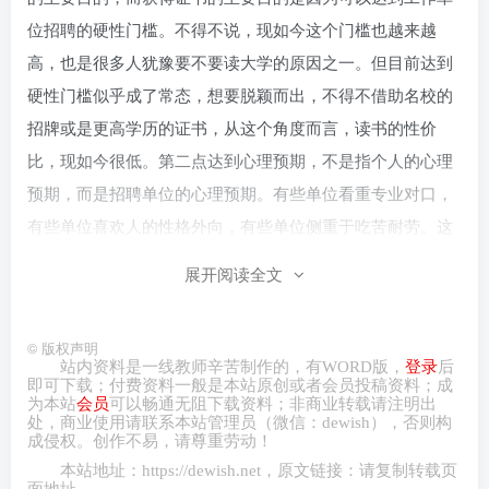
位招聘的硬性门槛。不得不说，现如今这个门槛也越来越
高，也是很多人犹豫要不要读大学的原因之一。但目前达到
硬性门槛似乎成了常态，想要脱颖而出，不得不借助名校的
招牌或是更高学历的证书，从这个角度而言，读书的性价
比，现如今很低。第二点达到心理预期，不是指个人的心理
预期，而是招聘单位的心理预期。有些单位看重专业对口，
有些单位喜欢人的性格外向，有些单位侧重于吃苦耐劳。这
些单位并不是特别看重学历、名校，更加注重实用性。当读
展开阅读全文
完大学，一个人能全方面达到招聘单位的预期，也就能顺利
被接纳。招聘的过程其实和谈恋爱类似，双方要投眼缘，而
©
版权声明
且互相欣赏。读大学的过程，其实也是在培养这个心理预期
站内资料是一线教师辛苦制作的，有
WORD
版，
登录
后
即可下载；付费资料一般是本站原创或者会员投稿资料；成
的过程。你的专业性，你看待事物的态度，你的处事方法，
为本站
会员
可以畅通无阻下载资料；非商业转载请注明出
都会被参考。
处，商业
使用请
联系本站管理员（微信：
dewish
），否则构
成侵权。创作不易，请尊重劳动！
本站地址：
https://dewish.net
，原文链接：请复制转载页
第3、 进入圈子
面地址。