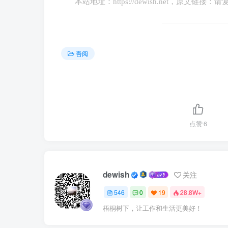
本站地址：
https://dewish.net
，原文链接：请
吾阅
点赞
6
dewish
关注
546
0
19
28.8W+
梧桐树下，让工作和生活更美好！