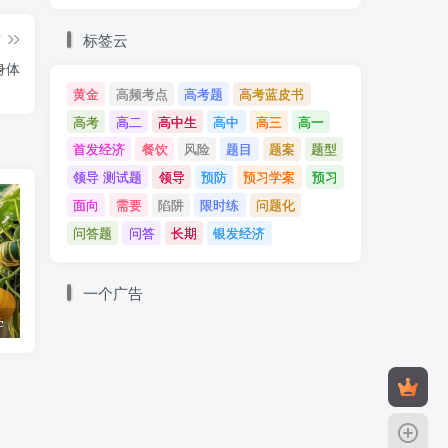
标签云
篇
身体
黄金
高频考点
高考题
高考蓝皮书
高考
高二
高中生
高中
高三
高一
首发经济
餐饮
风险
题目
题案
题型
领导 测试题
领导
预防
预习学案
预习
面向
需要
陷阱
限时练
问题化
问答题
问答
长期
银发经济
一个广告
学
没有好的家校关系，很难有好的教育