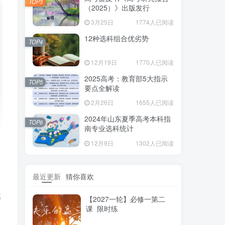
TOP3
（2025）》出版发行
3月25日
1774人已阅读
12种选科组合优劣势
TOP4
12月19日
1770人已阅读
2025高考：教育部5大指示
TOP5
要点全解读
2月26日
1655人已阅读
2024年山东夏季高考本科指
TOP6
南专业选科统计
12月9日
1302人已阅读
最近更新
猜你喜欢
成
【2027一轮】必修一第二
课 限时练