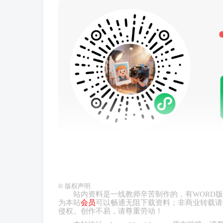
©
版权声明
站内资料是一线教师辛苦制作的，有
WORD
版
为本站
会员
可以畅通无阻下载资料；非商业转载请
侵权。创作不易，请尊重劳动！