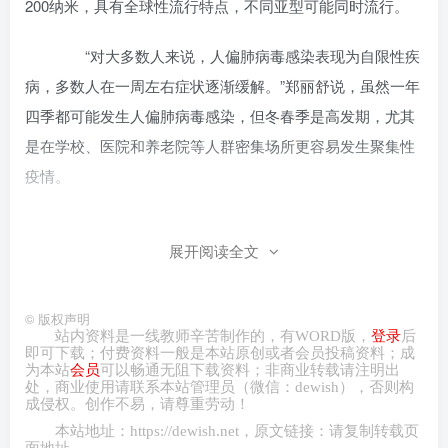
200纳米，具有全球性流行特点，不同亚型可能同时流行。
“对大多数人来说，人偏肺病毒感染表现为自限性疾
病，多数人在一周左右症状逐渐缓解。”郑丽舒说，虽然一年
四季都可能发生人偏肺病毒感染，但冬春季是高发期，尤其
是在学校、医院和养老院等人群密集场所更容易发生聚集性
疫情。
浙江大学医学院附属儿童医院呼吸内科主任唐兰芳
展开阅读全文
表示，人偏肺病毒感染的常见症状有咳嗽、发热、鼻塞流涕
等上呼吸道感染症状，但少部分患儿会出现肺炎甚至重症肺
炎的表现。对于儿童、老年人和免疫功能较弱的人群，还是
©
版权声明
站内资料是一线教师辛苦制作的，有
WORD
版，
登录
后
要密切关注病情变化，一旦出现高烧不退、精神不好、咳嗽
即可下载；付费资料一般是本站原创或者会员投稿资料；成
为本站
会员
可以畅通无阻下载资料；非商业转载请注明出
加剧、气促等症状，应及时就医。
处，商业
使用请
联系本站管理员（微信：
dewish
），否则构
成侵权。创作不易，请尊重劳动！
部分家长关心，孩子感染人偏肺病毒后如何治疗和
本站地址：
https://dewish.net
，原文链接：请复制转载页
面地址。