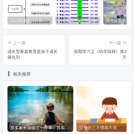
病。上海交通大学医学院附属新华医院感染科副主任阮正上
表示，从发烧的体温高低或头晕症状来判断流感、支原体肺
炎、人偏肺病毒等呼吸道传染病不是十分准确，可能还会耽
2025高考政治命题纲要解读
山东新高考赋分制详解
误病情。因为这些疾病在症状上有相似处，都有可能出现咳
嗽、鼻塞、疲劳乏力、肠胃不适甚至高热等，具有一定迷惑
上一篇
下一篇
性。如果不适症状加重，要通过就医来明确病原、针对用
成长型家庭教育是孩子成长
假期学习之《幼学琼林》第3
药。
催化剂
天
“做好预防，有以下共通的重点。”阮正上说，比如
相关推荐
戴口罩、勤洗手、勤通风，减少去人员密集场所等。此外，
家庭备药需合理，可以备一些退烧药、止咳化痰药物等。流
感病毒有针对性抗病毒药物，早期识别后早期用药，可明显
缩短病程，减少重症发生。但如果出现高热不退、精神萎靡
等症状，应及时就医。尤其是对有慢病的老年人，或肿瘤患
者、免疫缺陷患者，应根据自身情况尽早就医。
很多家长搞错了一件事，其实努力才是最大的天赋
父母的三不惯两不管