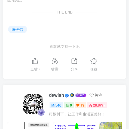
居家护理。对此，唐兰芳说，目前，还没有针对人偏肺病毒
感染的特效药物和疫苗，以对症支持治疗为主，患病后应好
THE END
好休息，清淡饮食，及时增减衣物等。
吾阅
专家强调做好预防、合理备药
喜欢就支持一下吧
“冬季的呼吸道传染病发病率约是其他季节的2至3
倍。”中国工程院院士、中国疾控中心研究员徐建国近日在国
家卫生健康委新闻发布会上表示，面对流感等常见呼吸道病
点赞
7
赞赏
分享
收藏
原体，常用个体防控措施，如注意个人卫生、消毒通风优化
室内环境等，可发挥较好的预防作用。对老年人、慢性基础
疾病患者等重点人群来说，建议积极接种新冠、流感、肺炎
dewish
关注
球菌疫苗，以减少感染发病和重症风险。此外，加强校园、
546
0
19
28.8W+
养老院防控，避免聚集性感染是防控关键。
梧桐树下，让工作和生活更美好！
有公众关心，如何区分不同病原体导致的呼吸道疾