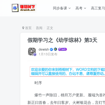
同步备课
高考
高三复习
首页
吾阅
正文
假期学习之《幼学琼林》第3天
dewish
1月13日发布
时序
爆竹一声除旧，桃符万户更新。 履端为首
新正曰首春，去年曰客岁。火树银花合，言灯节