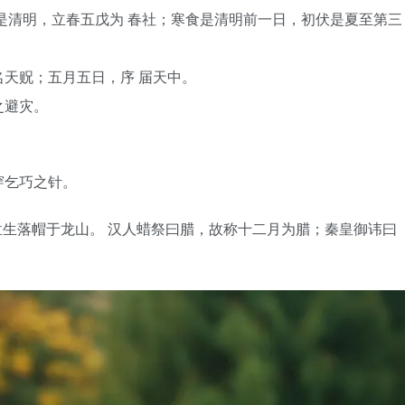
是清明，立春五戊为 春社；寒食是清明前一日，初伏是夏至第三
天贶；五月五日，序 届天中。
之避灾。
穿乞巧之针。
生落帽于龙山。 汉人蜡祭曰腊，故称十二月为腊；秦皇御讳曰