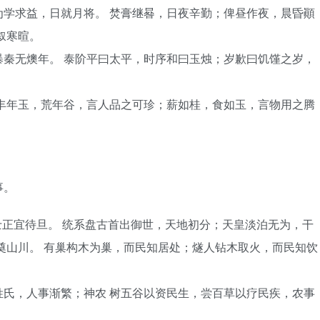
学求益，日就月将。 焚膏继晷，日夜辛勤；俾昼作夜，晨昏顚
叙寒暄。
秦无燠年。 泰阶平曰太平，时序和曰玉烛；岁歉曰饥馑之岁，
丰年玉，荒年谷，言人品之可珍；薪如桂，食如玉，言物用之腾
事。
正宜待旦。 统系盘古首出御世，天地初分；天皇淡泊无为，干
奠山川。 有巢构木为巢，而民知居处；燧人钻木取火，而民知饮
氏，人事渐繁；神农 树五谷以资民生，尝百草以疗民疾，农事