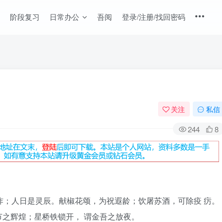
阶段复习
日常办公
吾阅
登录/注册/找回密码
关注
私信
244
8
祚；人日是灵辰。献椒花颂，为祝遐龄；饮屠苏酒，可除疫 疠。
之辉煌；星桥铁锁开， 谓金吾之放夜。