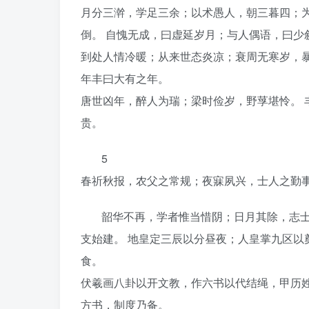
月分三澣，学足三余；以术愚人，朝三暮四；为
倒。 自愧无成，曰虚延岁月；与人偶语，曰少
到处人情冷暖；从来世态炎凉；衰周无寒岁，暴
年丰曰大有之年。
唐世凶年，醉人为瑞；梁时俭岁，野莩堪怜。 
贵。
5
春祈秋报，农父之常规；夜寐夙兴，士人之勤
韶华不再，学者惟当惜阴；日月其除，志士
支始建。 地皇定三辰以分昼夜；人皇掌九区以
食。
伏羲画八卦以开文教，作六书以代结绳，甲历姓
方书，制度乃备。