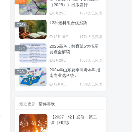
TOP3
（2025）》出版发行
3月25日
1774人已阅读
12种选科组合优劣势
TOP4
12月19日
1774人已阅读
2025高考：教育部5大指示
TOP5
要点全解读
2月26日
1657人已阅读
2024年山东夏季高考本科指
TOP6
南专业选科统计
12月9日
1302人已阅读
最近更新
猜你喜欢
成
【2027一轮】必修一第二
课 限时练