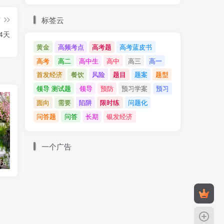
标签云
篇
4天
黄金
高频考点
高考题
高考蓝皮书
高考
高二
高中生
高中
高三
高一
首发经济
餐饮
风险
题目
题案
题型
领导 测试题
领导
预防
预习学案
预习
面向
需要
陷阱
限时练
问题化
问答题
问答
长期
银发经济
一个广告
成长型家庭教育是孩子成长催化剂
生活百态：混在县城的老师
入冬12月，讲