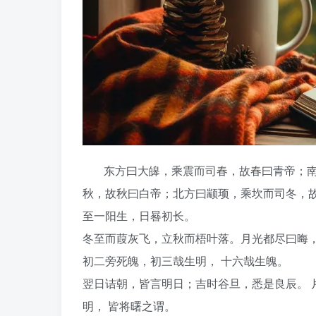
东方曰大皞，乘震而司春，故春曰青帝；南
秋，故秋曰白帝；北方曰颛顼，乘坎而司冬，故
至一阳生，日晷初长。
冬至而葭灰飞，立秋而梧叶落。月光都尽曰晦，
初二旁死魄，初三哉生明， 十六哉生魄。
翌日诘朝，皆言明日；吉时谷旦，悉是良辰。 
明， 皆将曙之谓。