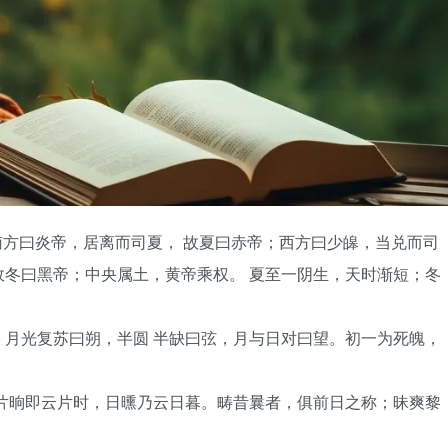
方曰炎帝，居离而司夏， 故夏曰赤帝；西方曰少皞，当兑而司
冬曰黑帝；中央属土，黄帝乘权。 夏至一阴生，天时渐短；冬
月光复苏曰朔，半圆 半缺曰弦，月与日对曰望。初一为死魄，
片晌即云片时，日曛乃云日暮。畴昔曩者，俱前日之称；昧爽黎