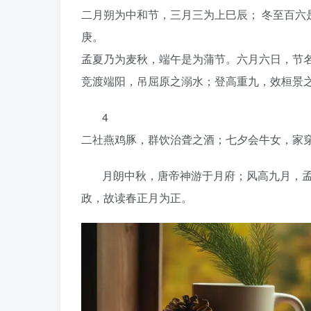
二月朔为中和节，三月三为上巳辰； 冬至百六
庚。
孟夏乃为麦秋，端午是为蒲节。六月六日，节名
竞渡端阳，吊屈原之溺水；登高重九，效桓景
4
二社燕鸡豚，群饮治聋之酒；七夕会牛女，家
月朗中秋，唐帝神游于月府；风高九月，孟
政，故读春正月为正。