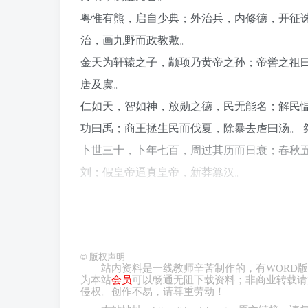
粤惟有熊，启自少典；外治兵，内修德，开征诛
治，画九野而政教敷。
金天为轩辕之子，颛顼乃黄帝之孙；帝喾之祖曰
唐及虞。
仁如天，智如神，放勋之德，民无能名；解民愠
功曰禹；商王拯生民而伐夏，除暴去虐曰汤。 
卜世三十，卜年七百，周过其历而日衰；春秋五
刘；假皇帝逼真皇帝，新莽篡汉。
©
版权声明
站内资料是一线教师辛苦制作的，有
WORD
版
为本站
会员
可以畅通无阻下载资料；非商业转载请
侵权。创作不易，请尊重劳动！