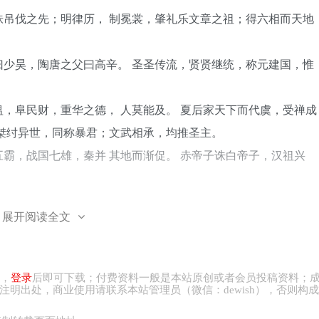
吊伐之先；明律历， 制冕裳，肇礼乐文章之祖；得六相而天地
少昊，陶唐之父曰高辛。 圣圣传流，贤贤继统，称元建国，惟
，阜民财，重华之德， 人莫能及。 夏后家天下而代虞，受禅成
桀纣异世，同称暴君；文武相承，均推圣主。
霸，战国七雄，秦并 其地而渐促。 赤帝子诛白帝子，汉祖兴
展开阅读全文
，
登录
后即可下载；付费资料一般是本站原创或者会员投稿资料；
注明出处，商业
使用请
联系本站管理员（微信：
dewish
），否则构成