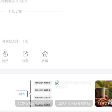
复制转载页面地址。
THE END
喜欢就支持一下吧
赞赏
分享
收藏
2025高考政治命题纲要解读
山东新高考赋分制详解
12种选