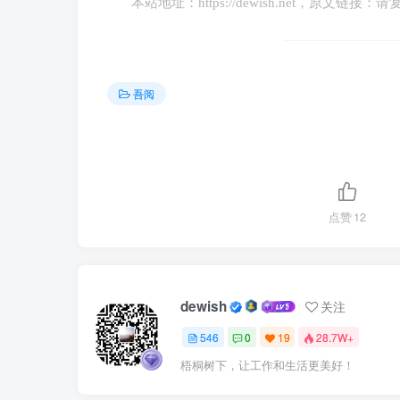
本站地址：
https://dewish.net
，原文链接：请
吾阅
点赞
12
dewish
关注
546
0
19
28.7W+
梧桐树下，让工作和生活更美好！