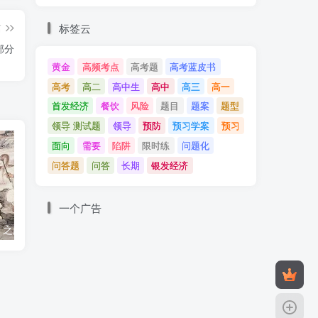
标签云
篇
部分
黄金
高频考点
高考题
高考蓝皮书
高考
高二
高中生
高中
高三
高一
首发经济
餐饮
风险
题目
题案
题型
领导 测试题
领导
预防
预习学案
预习
面向
需要
陷阱
限时练
问题化
问答题
问答
长期
银发经济
一个广告
庄子《人间世》之颜回见仲尼请行 第一部分
人民网三评“教师减负”之一：不能承受之重，谁理解？
父母的三不