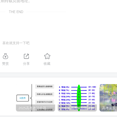
复制转载页面地址。
THE END
喜欢就支持一下吧
赞赏
分享
收藏
2025高考政治命题纲要解读
山东新高考赋分制详解