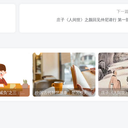
下一
庄子《人间世》之颜回见仲尼请行 第一
人民网三评“教师减负”之三：回归教学本质，谁来办？
中国古代智慧故事：楚国樵夫诱敌计