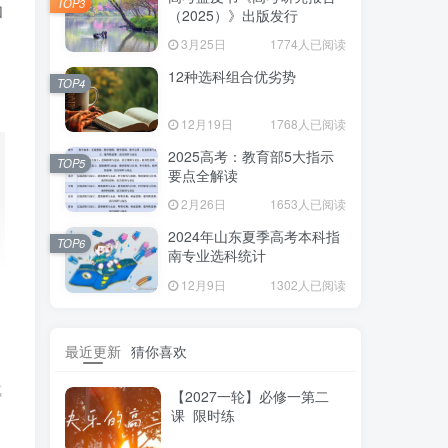
TOP3
和
（2025）》出版发行
3月25日
1774人已阅读
12种选科组合优劣势
TOP4
12月19日
1768人已阅读
2025高考：教育部5大指示
TOP5
要点全解读
2月26日
1653人已阅读
2024年山东夏季高考本科指
TOP6
南专业选科统计
12月9日
1302人已阅读
最近更新
猜你喜欢
成
【2027一轮】必修一第二
课 限时练