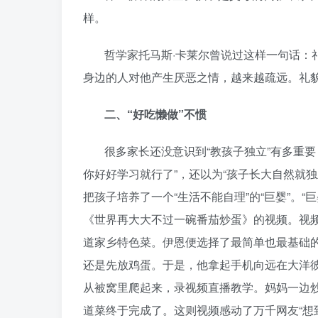
样。
哲学家托马斯·卡莱尔曾说过这样一句话：
身边的人对他产生厌恶之情，越来越疏远。礼
二、“好吃懒做”不惯
很多家长还没意识到“教孩子独立”有多重
你好好学习就行了”，还以为“孩子长大自然就
把孩子培养了一个“生活不能自理”的“巨婴”。
《世界再大大不过一碗番茄炒蛋》的视频。视
道家乡特色菜。伊恩便选择了最简单也最基础
还是先放鸡蛋。于是，他拿起手机向远在大洋
从被窝里爬起来，录视频直播教学。妈妈一边
道菜终于完成了。这则视频感动了万千网友“想