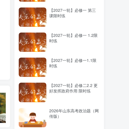
一
直
【2027一轮】必修一 第三
课限时练
子
们
【2027一轮】必修一 1.2限
时练
让
【2027一轮】必修一1.1限
时练
要
独
【2027一轮】必修二2.2 更
好发挥政府作用 限时练
2026年山东高考政治题（网
传版）
科组合优劣势
高考蓝皮书《高考研究报告（2025）》出版发行
2025高考：教育部5大指示要点全解读