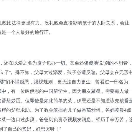
礼貌比法律更强有力。没礼貌会直接影响孩子的人际关系，会让
貌是一个人最好的通行证。
要，还在以爱之名为孩子包办一切。甚至还傻傻地说“别的不用管
独立了”。殊不知，父母太过溺爱，孩子必遭反噬。父母会在无形
“巨婴”们不懂感恩，漠视规则，更无法自力更生。曾看过一部名为
频中，有一位叫伊恩的中国留学生，因为朋友聚餐，需要每人做
的番茄炒蛋。但即使是如此简单的菜，伊恩还是不知道该先放番
彼岸的父母求助。为了教会笨拙的儿子做番茄炒蛋，爸妈凌晨4点
炒菜一边口述步骤，爸爸则负责录视频发消息。经历千辛万苦，
到了自己的爸妈，好想哭呀！”