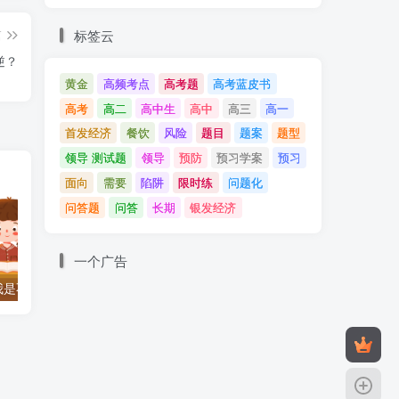
标签云
篇
逆？
黄金
高频考点
高考题
高考蓝皮书
高考
高二
高中生
高中
高三
高一
首发经济
餐饮
风险
题目
题案
题型
领导 测试题
领导
预防
预习学案
预习
面向
需要
陷阱
限时练
问题化
问答题
问答
长期
银发经济
一个广告
我是不敢上课的
生活百态：混在县城的老师