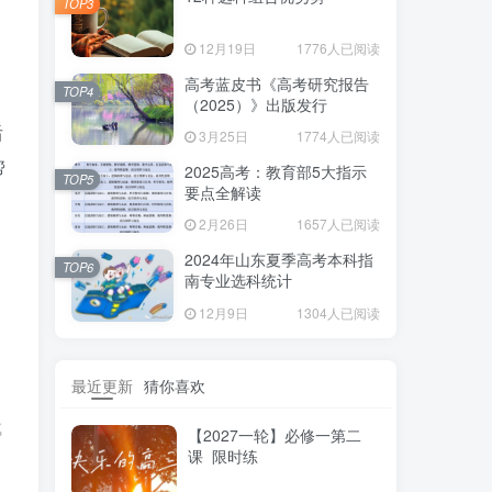
TOP3
12月19日
1776人已阅读
高考蓝皮书《高考研究报告
TOP4
（2025）》出版发行
后
3月25日
1774人已阅读
帮
2025高考：教育部5大指示
TOP5
要点全解读
：
2月26日
1657人已阅读
2024年山东夏季高考本科指
TOP6
南专业选科统计
对
12月9日
1304人已阅读
子
最近更新
猜你喜欢
成
【2027一轮】必修一第二
课 限时练