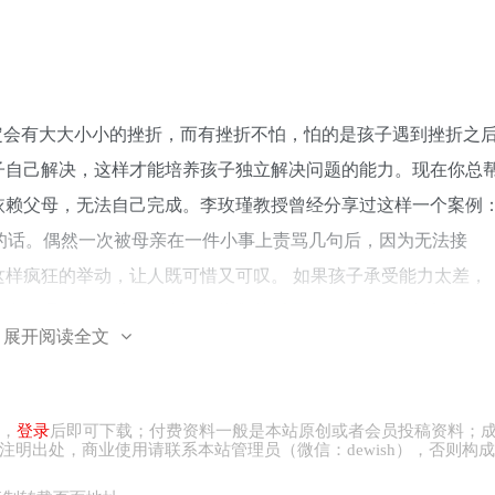
。
定会有大大小小的挫折，而有挫折不怕，怕的是孩子遇到挫折之
子自己解决，这样才能培养孩子独立解决问题的能力。现在你总
依赖父母，无法自己完成。李玫瑾教授曾经分享过这样一个案例
的话。偶然一次被母亲在一件小事上责骂几句后，因为无法接
样疯狂的举动，让人既可惜又可叹。 如果孩子承受能力太差，
就会一蹶不振，甚至做出不可挽救的后果。一个人面对挫折、面
展开阅读全文
性越大。所以，挫折教育很重要，家长应该做一个引路人，让孩
，
登录
后即可下载；付费资料一般是本站原创或者会员投稿资料；
注明出处，商业
使用请
联系本站管理员（微信：
dewish
），否则构成