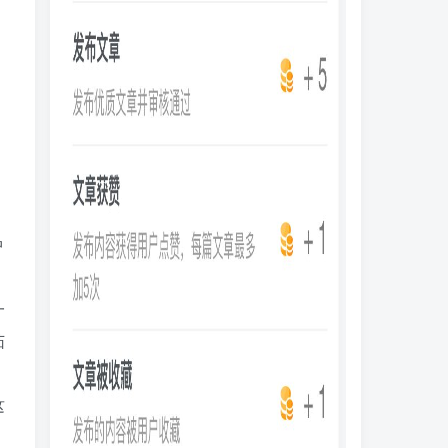
，
中
一
茄
这