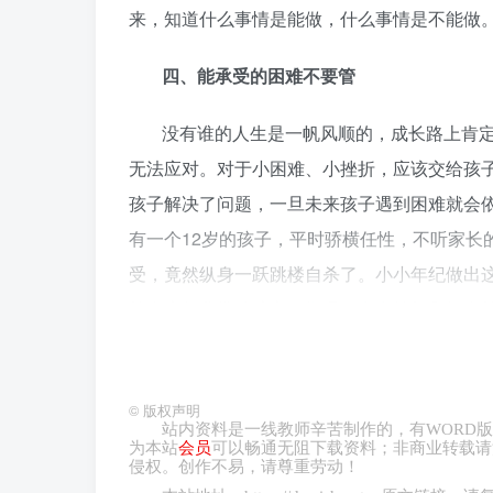
来，知道什么事情是能做，什么事情是不能做
四、能承受的困难不要管
没有谁的人生是一帆风顺的，成长路上肯
无法应对。对于小困难、小挫折，应该交给孩
孩子解决了问题，一旦未来孩子遇到困难就会
有一个12岁的孩子，平时骄横任性，不听家长
受，竟然纵身一跃跳楼自杀了。小小年纪做出这
就会变得非常玻璃心，经受一点点挫折和打击
负面情绪，能调整得越快，这个人成功的可能
成长，让他变成一个有责任、坚强的人。
©
版权声明
站内资料是一线教师辛苦制作的，有
WORD
版
五、能独立的事不要管
为本站
会员
可以畅通无阻下载资料；非商业转载请
侵权。创作不易，请尊重劳动！