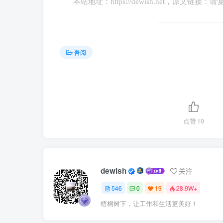
弗兰克·克拉克曾说：“家长可以传授给孩
本站地址：
https://dewish.net
，原文链接：请
个独立自主的孩子，但是在孩子独立之路上，
在父母的庇护下，风吹不着、雨淋不着、衣来
能够接受的程度时，父母不要管。越早学会独
吾阅
也有自有自己的个性和想法，通过学习就有能
父母要学会放手，不能过度控制和溺爱孩
孩子独立去面对一些事情吧。别不把孩子的首次
挑战其它。孩子在自己做事情的时候，家长不
点赞
10
给予赞美和鼓励。在孩子第一次独立完成一件
立个体，在他们成长的道路上最需要的是指引
dewish
关注
有句家庭教育格言，非常有道理：“教育孩
546
0
19
28.9W+
方式，孩子会把你撞飞。”教育孩子是一门大
梧桐树下，让工作和生活更美好！
任由孩子自由发展下去。