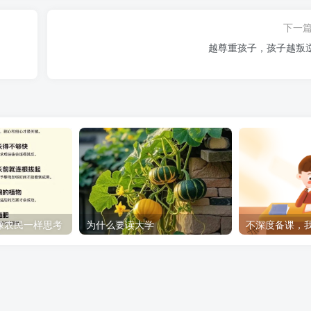
下一
越尊重孩子，孩子越叛
手吧！
像农民一样思考
为什么要读大学
不深度备课，