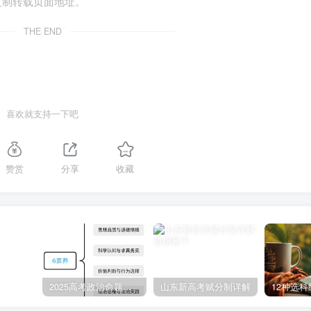
子的最重要的一课是，如何离开父母独立生存。”父母都希望养出
复制转载页面地址。
父母往往是最大阻碍。每个人都有惰性，特别是孩子。他若是一
THE END
伸手、饭来张口，绝对不会自己独立的。当孩子承受的困难是孩
立成长，对孩子的将来是越有利的。千万不要看孩子，其实，他
力完成任务。
喜欢就支持一下吧
子。你无法保护孩子一辈子，那就在自己还能庇护孩子的时候，
“独立”当回事，父母的鼓励与赞扬可以让孩子有动力和信心继续
要在一旁指手画脚，批评孩子做的不好，只要孩子愿意动手，就
赞赏
分享
收藏
事的时候，家长们应该及时发现并且夸夸孩子。要记住，孩子是
而不是包办。
子需要一种绵力，要顺应孩子的感觉与节奏，错误的教育方向与
学问，家长们要记住，爱孩子就是帮助孩子成为更好的人，而不是
2025高考政治命题纲要解读
山东新高考赋分制详解
12种选