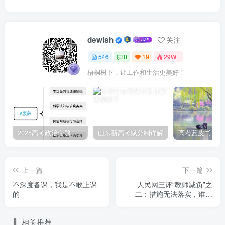
dewish
关注
546
0
19
29W+
梧桐树下，让工作和生活更美好！
2025高考政治命题纲要解读
山东新高考赋分制详解
上一篇
下一篇
不深度备课，我是不敢上课
人民网三评“教师减负”之
的
二：措施无法落实，谁之
过？
相关推荐