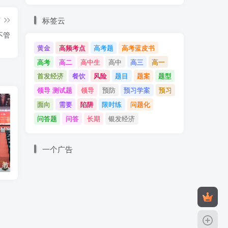
标签云
篇
不管
黄金
高频考点
高考题
高考蓝皮书
高考
高二
高中生
高中
高三
高一
首发经济
餐饮
风险
题目
题案
题型
领导 测试题
领导
预防
预习学案
预习
面向
需要
陷阱
限时练
问题化
问答题
问答
长期
银发经济
一个广告
人工智能时代，教师教育何去何从？
你想吃茄盒吗？动手吧！
生活百态：