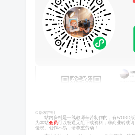
©
版权声明
站内资料是一线教师辛苦制作的，有
WORD
版
为本站
会员
可以畅通无阻下载资料；非商业转载请
侵权。创作不易，请尊重劳动！