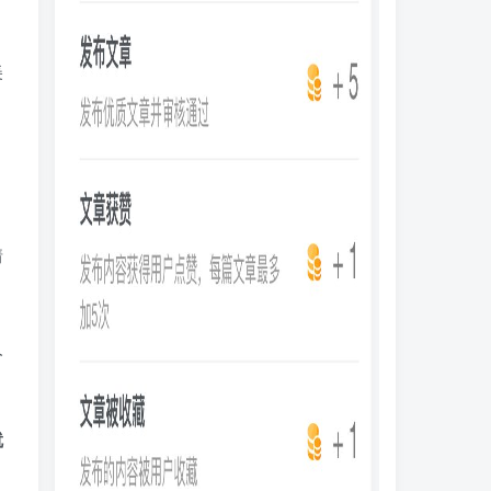
美
情
人
就