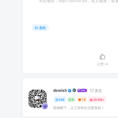
本站地址：
https://dewish.net
，原文链接：请
吾阅
点赞
14
dewish
关注
546
0
19
28.9W+
梧桐树下，让工作和生活更美好！