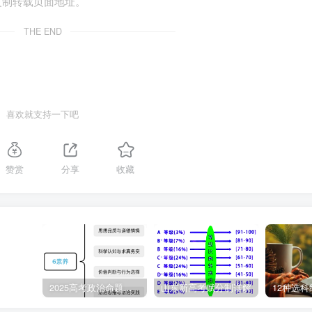
复制转载页面地址。
THE END
喜欢就支持一下吧
赞赏
分享
收藏
2025高考政治命题纲要解读
山东新高考赋分制详解
12种选