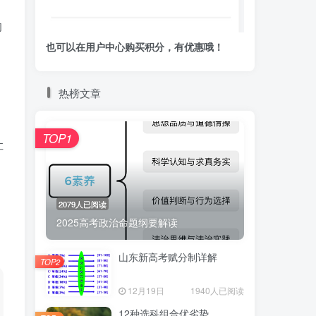
的
也可以在用户中心购买积分，有优惠哦！
热榜文章
TOP1
让
2079人已阅读
2025高考政治命题纲要解读
山东新高考赋分制详解
TOP2
12月19日
1940人已阅读
12种选科组合优劣势