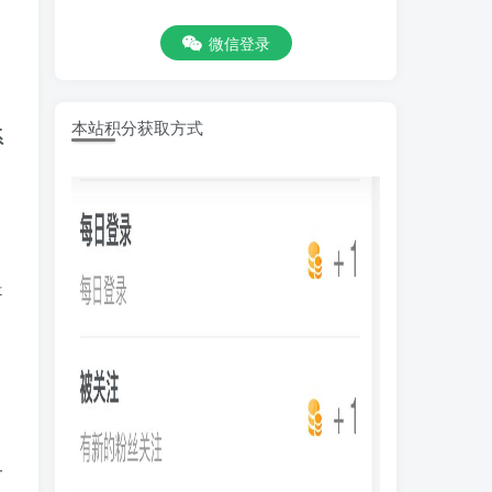
微信登录
、
本站积分获取方式
系
是
一