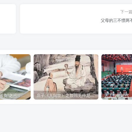
下一
父母的三不惯两
人民网三评“教师减负”之三：回归教学本质，谁来办？
庄子《人间世》之颜回见仲尼请行 第一部分