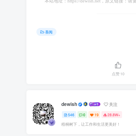
本站地址：
https://dewish.net
，原文链接：请
985、211这样的名校，其校友资源方
们在毕业后，更容易取得成功。
吾阅
进入名校学习，等于为自己积累了一笔优
待问题角度也会有所不同，而且本科阶段彼此
在毕业后，同学彼此之间也可以互相帮助
益。
点赞
10
结语
看了上面内容,还觉得学历没用吗？
dewish
关注
546
0
19
28.8W+
对于大多数没钱没资源的普通家庭来说，
梧桐树下，让工作和生活更美好！
径。