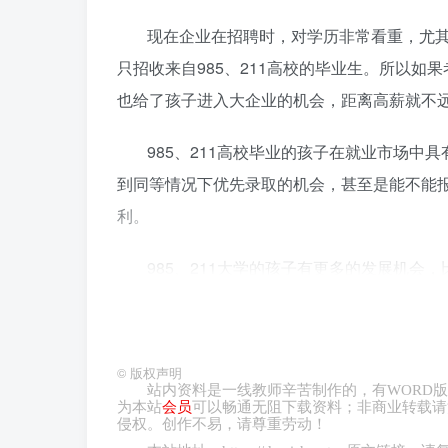
现在企业在招聘时，对学历非常看重，尤
只招收来自985、211高校的毕业生。所以如
也给了孩子进入大企业的机会，距离高薪就不
985、211高校毕业的孩子在就业市场
到同等情况下优先录取的机会，甚至是能不能
利。
985、211大学的孩子有更多的发展机
一个选拔方式。
中央选调全国只有34所大学有资格，其中32
©
版权声明
所211也是顶级211，分别是中国政法大学和
站内资料是一线教师辛苦制作的，有
WORD
版
为本站
会员
可以畅通无阻下载资料；非商业转载请
侵权。创作不易，请尊重劳动！
四、人脉资源广