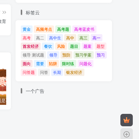
标签云
篇
教育
黄金
高频考点
高考题
高考蓝皮书
高考
高二
高中生
高中
高三
高一
首发经济
餐饮
风险
题目
题案
题型
领导 测试题
领导
预防
预习学案
预习
面向
需要
陷阱
限时练
问题化
问答题
问答
长期
银发经济
一个广告
我是不敢上课的
越尊重孩子，孩子越叛逆？
父母的三不