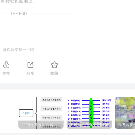
复制转载页面地址。
面的优势不容忽视。可以考进名校的孩子，本身都是很有能力的，他
THE END
质的人脉资源，在学习期间，可以让自己的思想境界得到提升，
可以共同成长。
喜欢就支持一下吧
，在未来他们都可能带来很好的资源，对孩子未来的发展大有裨
赞赏
分享
收藏
好好读书，好好上学，考上名校，也许就是我们改变命运的唯一
2025高考政治命题纲要解读
山东新高考赋分制详解