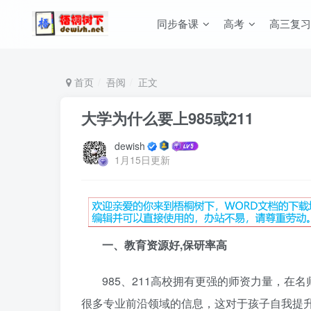
同步备课
高考
高三复习
首页
吾阅
正文
大学为什么要上985或211
dewish
1月15日更新
一、教育资源好,保研率高
985、211高校拥有更强的师资力量，
很多专业前沿领域的信息，这对于孩子自我提