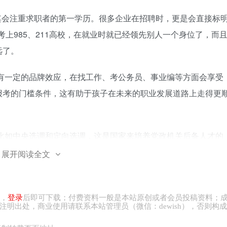
其会注重求职者的第一学历。很多企业在招聘时，更是会直接标
果考上985、211高校，在就业时就已经领先别人一个身位了，而
远了。
中具有一定的品牌效应，在找工作、考公务员、事业编等方面会享受
报考的门槛条件，这有助于孩子在未来的职业发展道路上走得更
会，比如中央选调和定向选调，这是国家来培养党政机关后备人才的
展开阅读全文
所985，两所211。有7所985都没有参与资格，而且有资格的
中央财经大学。
，
登录
后即可下载；付费资料一般是本站原创或者会员投稿资料；
注明出处，商业
使用请
联系本站管理员（微信：
dewish
），否则构成