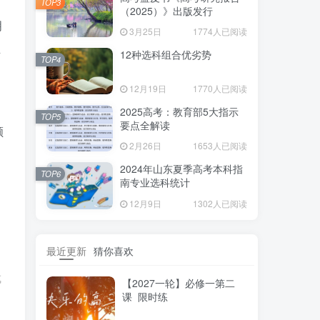
TOP3
（2025）》出版发行
明
3月25日
1774人已阅读
且
12种选科组合优劣势
TOP4
12月19日
1770人已阅读
2025高考：教育部5大指示
TOP5
要点全解读
顺
2月26日
1653人已阅读
2024年山东夏季高考本科指
TOP6
南专业选科统计
12月9日
1302人已阅读
两
最近更新
猜你喜欢
成
【2027一轮】必修一第二
课 限时练