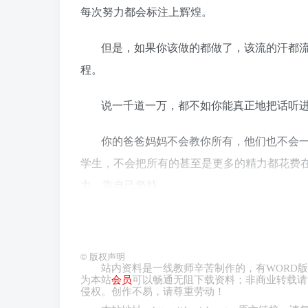
每次努力都会标注上辉煌。
但是，如果你该做的都做了，该流的汗都
程。
说一千道一万，都不如你能真正地把话听
你的爸爸妈妈不会教你所有，他们也不会
学生，不会把所有的甚至是更多的精力都花费
力，靠自己坚持。
你若盛开，蝴蝶自来；你若坚强，命运自
©
版权声明
站内资料是一线教师辛苦制作的，有
WORD
版
为本站
会员
可以畅通无阻下载资料；非商业转载请
侵权。创作不易，请尊重劳动！