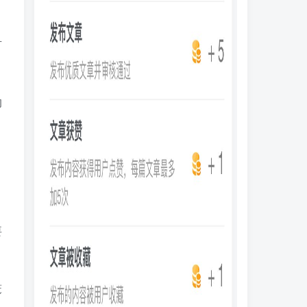
有
的
要
笼