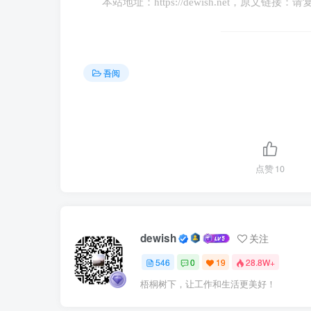
本站地址：
https://dewish.net
，原文链接：请
吾阅
点赞
10
dewish
关注
546
0
19
28.8W+
梧桐树下，让工作和生活更美好！