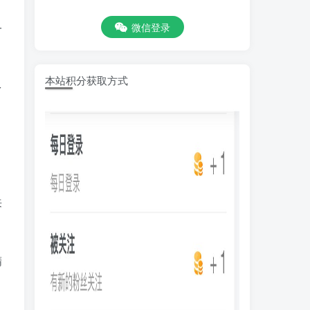
微信登录
一
本站积分获取方式
多
、
来
精