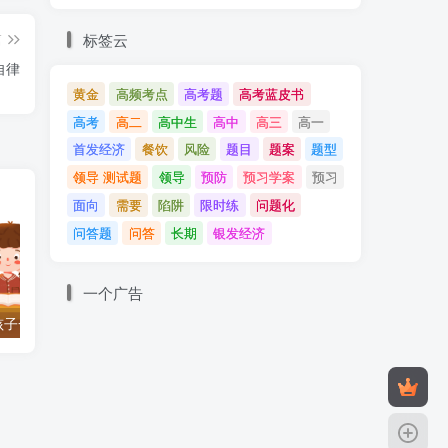
标签云
篇
自律
黄金
高频考点
高考题
高考蓝皮书
高考
高二
高中生
高中
高三
高一
首发经济
餐饮
风险
题目
题案
题型
领导 测试题
领导
预防
预习学案
预习
面向
需要
陷阱
限时练
问题化
问答题
问答
长期
银发经济
一个广告
孩子一生的这八点
腊月二十四，掸尘扫房子