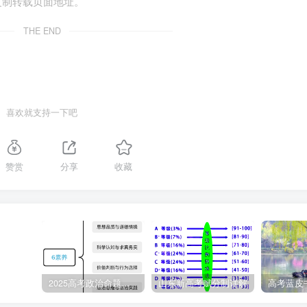
复制转载页面地址。
THE END
喜欢就支持一下吧
赞赏
分享
收藏
2025高考政治命题纲要解读
山东新高考赋分制详解