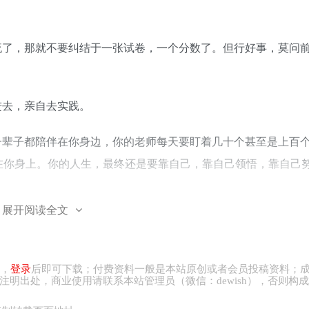
流了，那就不要纠结于一张试卷，一个分数了。但行好事，莫问
进去，亲自去实践。
一辈子都陪伴在你身边，你的老师每天要盯着几十个甚至是上百
在你身上。你的人生，最终还是要靠自己，靠自己领悟，靠自己
展开阅读全文
然会给你打赏。
，
登录
后即可下载；付费资料一般是本站原创或者会员投稿资料；
注明出处，商业
使用请
联系本站管理员（微信：
dewish
），否则构成