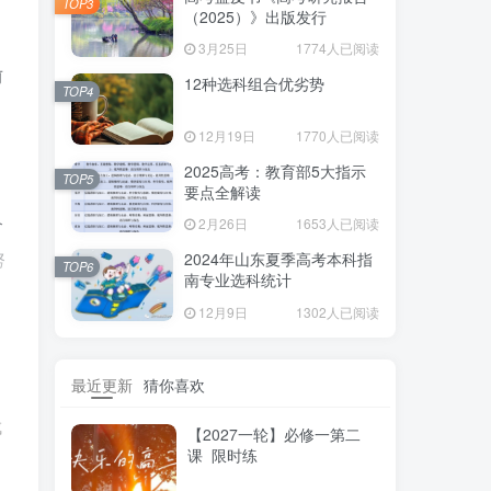
TOP3
（2025）》出版发行
3月25日
1774人已阅读
前
12种选科组合优劣势
TOP4
12月19日
1770人已阅读
2025高考：教育部5大指示
TOP5
要点全解读
个
2月26日
1653人已阅读
努
2024年山东夏季高考本科指
TOP6
南专业选科统计
12月9日
1302人已阅读
最近更新
猜你喜欢
成
【2027一轮】必修一第二
课 限时练