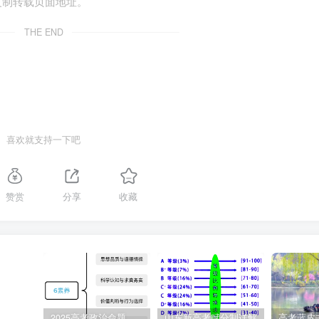
立社会保险基金，对参加劳动关系的劳动者在丧失劳动能力或失
复制转载页面地址。
无效。
THE END
既可以采取书面形式也可以采取口头形式。 （ × ）
应当订立书面劳动合同。
要发现彭某为乙公司直播，就有权直接解聘彭某。 （ × ）
喜欢就支持一下吧
公司兼职销售直播。如果不影响彭某与甲公司的合同约定，甲公
赞赏
分享
收藏
加点发生劳动争议，甲公司员工有权直接向法院提起诉讼。 （ × ）
能直接向法院提起诉讼。
劳动过程中发生的经济关系。（ × ）
2025高考政治命题纲要解读
山东新高考赋分制详解