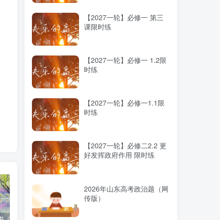
业
【2027一轮】必修一 第三
课限时练
【2027一轮】必修一 1.2限
时练
【2027一轮】必修一1.1限
时练
司
【2027一轮】必修二2.2 更
好发挥政府作用 限时练
2026年山东高考政治题（网
传版）
高考蓝皮书《高考研究报告（2025）》出版发行
12种选科组合优劣势
2025高考：教育部5大指示要点全解读