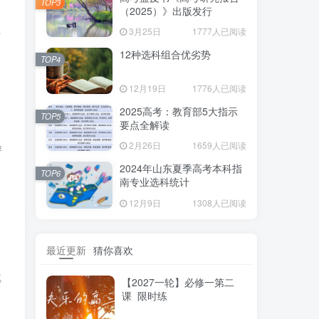
TOP3
（2025）》出版发行
业
3月25日
1777人已阅读
12种选科组合优劣势
TOP4
关
12月19日
1776人已阅读
2025高考：教育部5大指示
TOP5
要点全解读
2月26日
1659人已阅读
游
2024年山东夏季高考本科指
TOP6
南专业选科统计
12月9日
1308人已阅读
最近更新
猜你喜欢
成
【2027一轮】必修一第二
课 限时练