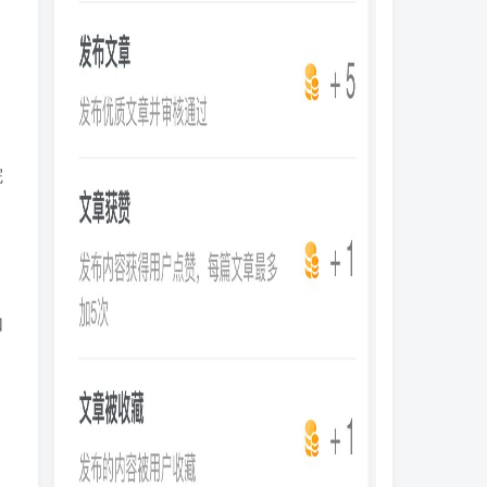
院
如
。