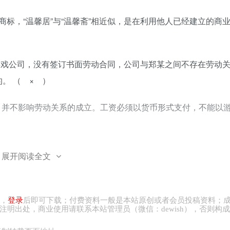
商标，“温馨居”与“温馨斋”相近似，是在利用他人已经建立的商
职某游戏公司，没有签订书面劳动合同，公司与郑某之间不存在劳动
。 （ × ）
，并不影响劳动关系的成立。工资必须以货币形式支付，不能以
动争议时，小刘可以直接向保安公司所在地人民法院起诉。 （ × ）
展开阅读全文
经仲裁不得诉讼，因此小刘不可以直接向法院提起诉讼。
，
登录
后即可下载；付费资料一般是本站原创或者会员投稿资料；
愿放弃缴纳社保且后果自负的承诺有效。 （ × ）
注明出处，商业
使用请
联系本站管理员（微信：
dewish
），否则构成