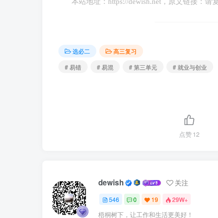
纠正：社会保险是指国家通过立法强制建
本站地址：
https://dewish.net
，原文链接：请
时给予必要的物质帮助的制度，甲做出的承诺
15．（2023·广东·高考真题）劳动合同
选必二
高三复习
纠正：劳动合同法规定，建立劳动关系，
# 易错
# 易混
# 第三单元
# 就业与创业
16．（2023·山东·高考真题）甲公司只
纠正：彭某不满到手的工资太少，遂在乙
无权直接解聘彭某。
点赞
12
17．（2023·浙江·高考真题）因加班
dewish
纠正：劳动争议需先经劳动仲裁程序，不
关注
546
0
19
29W+
18．劳动法主要调整劳动者与用人单位在
梧桐树下，让工作和生活更美好！