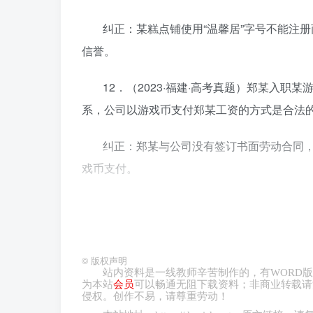
纠正：某糕点铺使用“温馨居”字号不能注册
信誉。
12．（2023·福建·高考真题）郑某入
系，公司以游戏币支付郑某工资的方式是合法的
纠正：郑某与公司没有签订书面劳动合同
戏币支付。
13．（2023·天津·高考真题）发生劳
纠正：关于劳动争议须先仲裁再诉讼，不
©
版权声明
站内资料是一线教师辛苦制作的，有
WORD
版
14．（2023·重庆·高考真题）甲作出自
为本站
会员
可以畅通无阻下载资料；非商业转载请
侵权。创作不易，请尊重劳动！