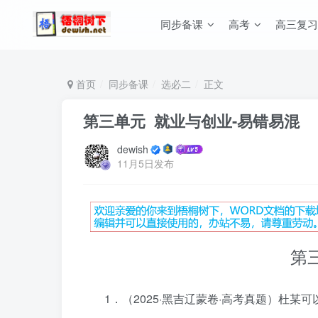
同步备课
高考
高三复习
首页
同步备课
选必二
正文
第三单元 就业与创业-易错易混
dewish
11月5日发布
第
1．（2025·黑吉辽蒙卷·高考真题）杜