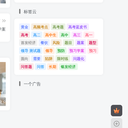
标签云
篇
黄金
高频考点
高考题
高考蓝皮书
学案
高考
高二
高中生
高中
高三
高一
首发经济
餐饮
风险
题目
题案
题型
领导 测试题
领导
预防
预习学案
预习
面向
需要
陷阱
限时练
问题化
问答题
问答
长期
银发经济
一个广告
8.2文化交流与文化交融 课后练习
3.1订立合同学问大 学案
软