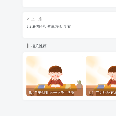
10.（2021·全国·高二单元测试）20
《2019年减税降费政策效应评估报告》（以下
上一篇
模减税降费政策取得了明显成效，全年累计减税降
8.2诚信经营 依法纳税 学案
（ ）
①能实现经济高速增长
相关推荐
②说明征税的对象和税率可以随意改变
③有利于深化供给侧结构性改革，推动经
④有利于提振市场信心、激发市场活力
8.1自主创业 公平竞争 学案
7.1 立足职场有
①② B.①④ C.②③ D.③④
11.目前活跃在中国互联网上的流氓软件