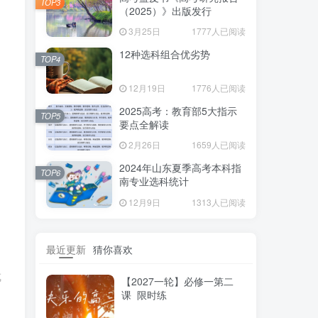
TOP3
（2025）》出版发行
3月25日
1777人已阅读
12种选科组合优劣势
TOP4
12月19日
1776人已阅读
2025高考：教育部5大指示
TOP5
要点全解读
2月26日
1659人已阅读
2024年山东夏季高考本科指
TOP6
南专业选科统计
12月9日
1313人已阅读
最近更新
猜你喜欢
成
【2027一轮】必修一第二
课 限时练