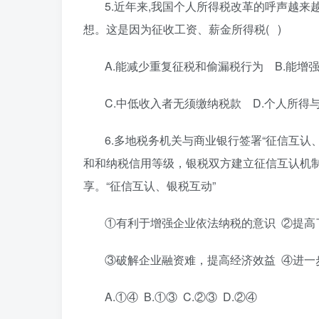
5.近年来,我国个人所得税改革的呼声越
想。这是因为征收工资、薪金所得税( )
A.能减少重复征税和偷漏税行为 B.能增
C.中低收入者无须缴纳税款 D.个人所得
6.多地税务机关与商业银行签署“征信互认
和和纳税信用等级，银税双方建立征信互认机
享。“征信互认、银税互动”
①有利于增强企业依法纳税的意识 ②提高
③破解企业融资难，提高经济效益 ④进一
A.①④ B.①③ C.②③ D.②④