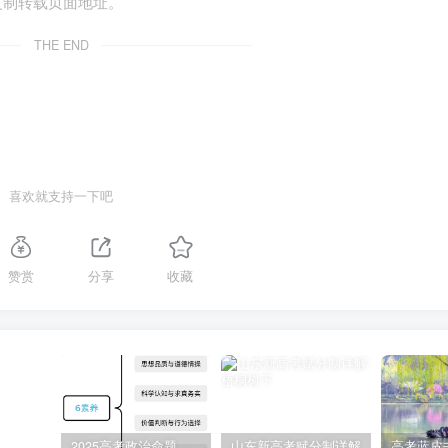
复制转载页面地址。
金
THE END
治观念
的侵权责任
名片
喜欢就支持一下吧
酒瓶发生爆炸，李某及李某的朋友于某、孙某均被炸伤。经营者甲
赞赏
分享
收藏
自主选择权
者的安全消费的权利
2025高考政治命题纲要解读
山东新高考赋分制详解