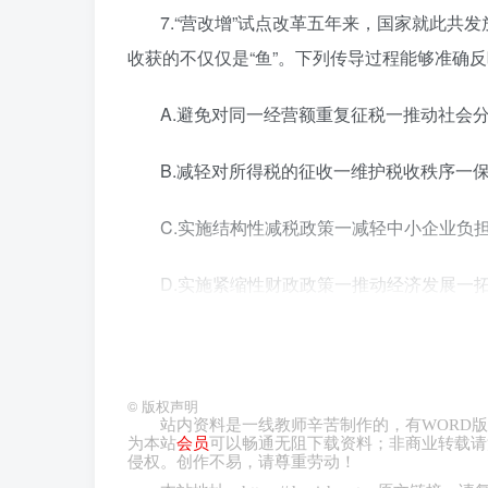
7.“营改增”试点改革五年来，国家就此共发
收获的不仅仅是“鱼”。下列传导过程能够准确
A.避免对同一经营额重复征税一推动社会
B.减轻对所得税的征收一维护税收秩序一
C.实施结构性减税政策一减轻中小企业负
D.实施紧缩性财政政策一推动经济发展一
8.法律亮剑既不会“微”也不会“哑”！20
税务行政处理处罚决定，追缴并处罚款共计13
©
版权声明
这些税费优惠政策不是可以随意钻的空子。作为
站内资料是一线教师辛苦制作的，有
WORD
版
（ ）
为本站
会员
可以畅通无阻下载资料；非商业转载请
侵权。创作不易，请尊重劳动！