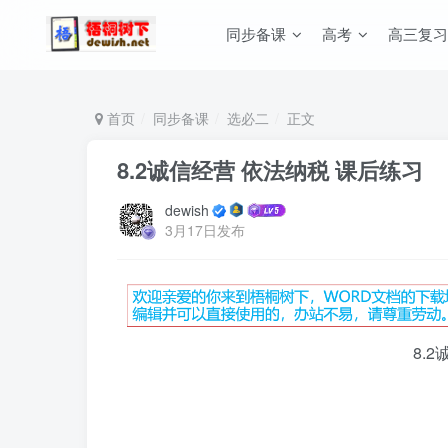
同步备课
高考
高三复习
首页
同步备课
选必二
正文
8.2诚信经营 依法纳税 课后练习
dewish
3月17日发布
8.