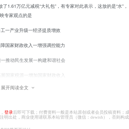
放了1.61万亿元减税“大礼包”，有专家对此表示，这放的是“水”，
反映专家观点的是
分工一产业升级一经济提质增效
保障国家财政收入一增强调控能力
担一推动民生发展一构建和谐社会
拓展国家税源一增加国家财政收入
展开阅读全文
21年12月20日，浙江省杭州市税务局依法对黄薇（网名：薇娅）作出
.41亿元。近年来，国家推出多项优惠政策支持新业态的发展，但
“头部主播”，要带头知法、懂法、尊法、守法。上述材料中
，
登录
后即可下载；付费资料一般是本站原创或者会员投稿资料；
注明出处，商业
使用请
联系本站管理员（微信：
dewish
），否则构成