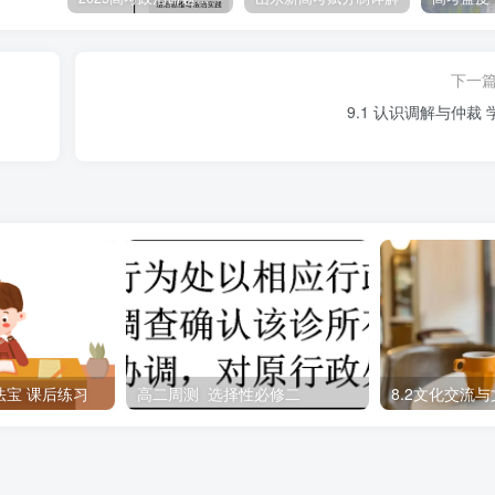
20年5月，中国税务学会联合中国社会科学院财经战略研究院发布
简称《评估报告》）。《评估报告》显示，2019年实施的更大规
下一
费2.36万亿元，占GDP的比重为2.39%。国家实施减税降费
9.1 认识调解与仲裁 
济高质量发展
法宝 课后练习
高二周测 选择性必修二
大概有100多种。只要上网，你的电脑就很有可能被强行安装流氓