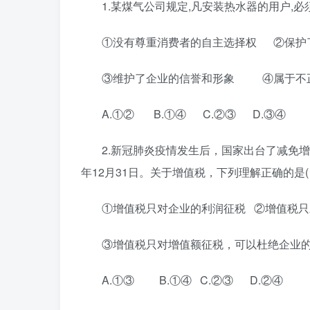
1.某煤气公司规定,凡安装热水器的用户,
①没有尊重消费者的自主选择权 ②保护
③维护了企业的信誉和形象 ④属于不
A.①② B.①④ C.②③ D.③④
2.新冠肺炎疫情发生后，国家出台了减免
年12月31日。关于增值税，下列理解正确的是(
①增值税只对企业的利润征税 ②增值税
③增值税只对增值额征税，可以杜绝企业
A.①③ B.①④ C.②③ D.②④