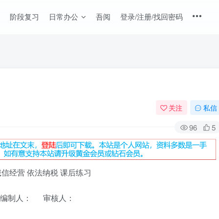
阶段复习
日常办公
吾阅
登录/注册/找回密码
关注
私信
96
5
2诚信经营 依法纳税 课后练习
编制人： 审核人：