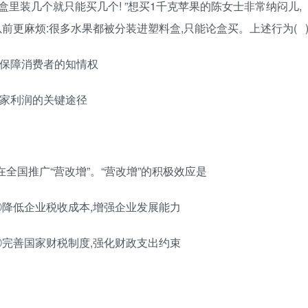
,盒里装几个就只能买几个! ”想买1千克苹果的陈女士非常纳闷儿,
以前更麻烦:很多水果都被分装进塑料盒,只能论盒买。上述行为( 
实保障消费者的知情权
商家利润的关键途径
全国推广“营改增”。“营改增”的积极效应是
②降低企业税收成本,增强企业发展能力
④完善国家财税制度,强化财政支出约束