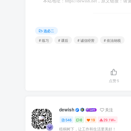
本站地址：
https://dewish.net
，原文链接：请
①13.41亿元款项中应含有追缴税款和违约
②法律亮剑可以增强公民的纳税意识和法
选必二
③黄薇因滥用优惠政策而要承担税法规定
# 练习
# 课后
# 诚信经营
# 依法纳税
④诚信纳税是“头部主播”应珍惜的最好市场
A.①③ B.①④ C.②③ D.②④
9.李某在开启从甲超市购买的啤酒时，啤
点赞
5
超市没有（ ）
A.保障消费者的知情权 B.尊重消费者的
dewish
关注
C.保障消费者的自由退货权 D.保证消费
546
0
19
29.1W+
梧桐树下，让工作和生活更美好！