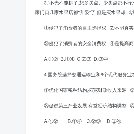
3.“不光不能挑了,想多买点、少买点都不行
家门口几家水果店都“升级”了,但是买水果却比
①侵犯了消费者的自主选择权 ②不能真
③侵犯了消费者的安全消费权 ④是提高
A.①② B.①④ C.②③ D.③④
4.国务院选择交通运输业和6个现代服务业在
①优化国家税种结构,拓宽财政收入来源 
③促进第三产业发展,有益经济结构调整 
A.①② B.①④ C.②③ D.③④