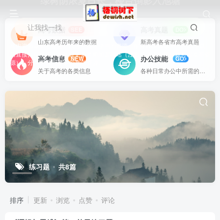
绿树阴浓夏日长，楼台倒影入池塘
让我找一找
高考数据
高考真题
SEE
DO
山东高考历年来的数据
新高考各省市高考真题
站内资源基本上都是一线教学实际使用的资源，配有WORD版本，可以下载
后直接打印使用。也欢迎更多老师加盟网站（注册登录成为用户就可以发布资
高考信息
办公技能
NEW
GO
源），分享更好、更多的教学资源。
关于高考的各类信息
各种日常办公中所需的方式方法
练习题
共8篇
排序
更新
浏览
点赞
评论