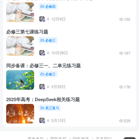
必修四
12月8日
152
必修三第七课练习题
必修三
10月29日
167
同步备课：必修三一、二单元练习题
必修三
3月25日
176
2025年高考：DeepSeek相关练习题
高三复习
3月13日
529
服务条款
帮助支持
隐私政策
关于我们