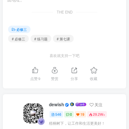
6.2021年3月1日教育郎新增的37个本科专业中包括强战
THE END
计划专业的古文字学，特别引人注目，汉字从起源到如今，
在不断的演变中字形发生了很大变化。汉字是4写中华文化的
必修三
软体，今天的中国人仍能通过汉字读懂古人的智慧。材料表
明（ ）
# 必修三
# 练习题
# 第七课
①优秀的文化成果具有永恒的文化价值
喜欢就支持一下吧
②汉字文化的基本内涵具有相对稳定性
点赞
9
赞赏
分享
收藏
③中华文化新火相传，一脉相承
④汉字是人类迈入文明时代的标志
dewish
关注
A.①② B.①④ C.②③ D.③④
546
0
19
29.2W+
梧桐树下，让工作和生活更美好！
7.目前中国顶尖设计师都倾向于把中国传统文化与现代