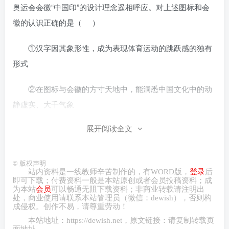
奥运会会徽“中国印”的设计理念遥相呼应。对上述图标和会
徽的认识正确的是（ ）
①汉字因其象形性，成为表现体育运动的跳跃感的独有
形式
②在图标与会徽的方寸天地中，能洞悉中国文化中的动
静虚实、大千气象
展开阅读全文
③运动元素与篆刻艺术元素巧妙结合，表明传统文化应
该复兴
©
版权声明
④图标和会徽的设计，是北京“双奥之城”留给世界的独
站内资料是一线教师辛苦制作的，有
WORD
版，
登录
后
即可下载；付费资料一般是本站原创或者会员投稿资料；成
特文化印记
为本站
会员
可以畅通无阻下载资料；非商业转载请注明出
处，商业
使用请
联系本站管理员（微信：
dewish
），否则构
成侵权。创作不易，请尊重劳动！
A.①③ B.①④ C.②③ D.②④
本站地址：
https://dewish.net
，原文链接：请复制转载页
面地址。