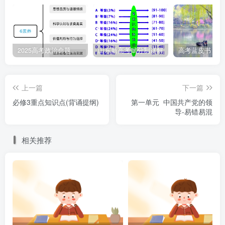
设计理念结合起来，既展示了中国传统文化，又弘扬了现代
设计理念，这说明（ ）
①继承优秀传统文化，才有文化的积累与发展
2025高考政治命题纲要解读
山东新高考赋分制详解
②在继承的基础上，充分体现时代精神
上一篇
下一篇
③发挥传统文化在现实生活中的作用
必修3重点知识点(背诵提纲)
第一单元 中国共产党的领
导-易错易混
④发展先进文化必须摆脱传统文化的羁绊
相关推荐
A.①② B.①③ C.②③ D.①④
8.在文化建设的实践中，“魂”和“体”相互依存、相辅相
成。文化的“体”包括国民教育体系、公共文化服务体系、文
化事业和产业体系、文化市场体系以及各种形式的文化产品
和服务等，而当代中华文化的“魂”就是（ ）