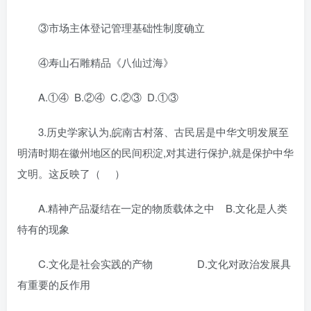
③市场主体登记管理基础性制度确立
④寿山石雕精品《八仙过海》
A.①④ B.②④ C.②③ D.①③
3.历史学家认为,皖南古村落、古民居是中华文明发展至
明清时期在徽州地区的民间积淀,对其进行保护,就是保护中华
文明。这反映了（ ）
A.精神产品凝结在一定的物质载体之中 B.文化是人类
特有的现象
C.文化是社会实践的产物 D.文化对政治发展具
有重要的反作用