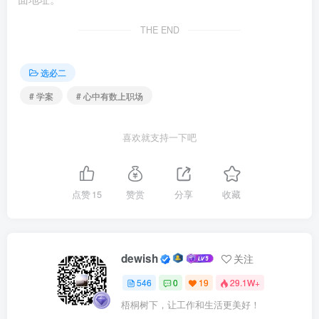
THE END
劳动者与用人单位发生劳动争议后，在
的基础上
就争议的解决进行友好协商。如果协商一致，可以达成和解
选必二
协议。
# 学案
# 心中有数上职场
(2)申请调解
喜欢就支持一下吧
①当事人也可以向本单位劳动争议调解委员会等调解组
织申请调解。在劳动者与用人单位互谅互让的前提下，按
照
的原则达成调解协议，签订调解协议书。
点赞
15
赞赏
分享
收藏
②调解协议书对双方当事人具有
，当事人应当履
行。
dewish
关注
(3)劳动仲裁
546
0
19
29.1W+
梧桐树下，让工作和生活更美好！
①劳动仲裁是由
以第三方的身份居中进行裁决