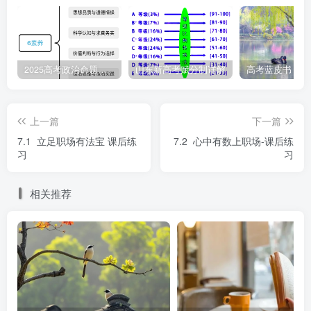
的活动。
②如果当事人不愿意协商或调解、协商或调解不成、当
2025高考政治命题纲要解读
山东新高考赋分制详解
事人达成和解或调解协议后不履行，都可以从当事人知道或
者应当知道其权利被侵害之日起一年内向劳动争议仲裁委员
会提出书面仲裁申请，由仲裁委员会依法作出具有
的
上一篇
下一篇
裁决。
7.1 立足职场有法宝 课后练
7.2 心中有数上职场-课后练
习
习
③根据劳动法律、法规，除特定情形外，未经
程
相关推荐
序，当事人不得直接向人民法院提起诉讼。
(4)劳动争议诉讼
①劳动争议仲裁委员会对当事人的仲裁申请
的，
申请人可以向人民法院提起诉讼。