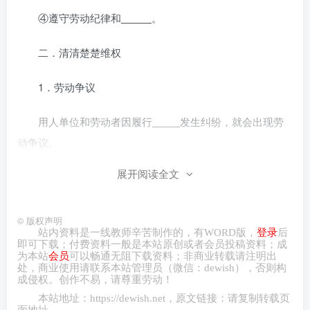
④遵守劳动纪律和
。
二．清清楚楚维权
1．劳动争议
用人单位和劳动者因履行
发生纠纷，就会出现劳
动争议。
展开阅读全文
2．劳动争议的解决方式
劳动争议调解仲裁法规定，发生劳动争议，劳动者可以
©
版权声明
与
协商，也可以请工会或者第三方共同与用人单位协
站内资料是一线教师辛苦制作的，有
WORD
版，
登录
后
即可下载；付费资料一般是本站原创或者会员投稿资料；成
商，达成和解协议；当事人不愿协商、协商不成或者达成和
为本站
会员
可以畅通无阻下载资料；非商业转载请注明出
处，商业
使用请
联系本站管理员（微信：
dewish
），否则构
解协议后不履行的，可以依法申请调解、仲裁和提起诉讼。
成侵权。创作不易，请尊重劳动！
本站地址：
https://dewish.net
，原文链接：请复制转载页
(1)协商解决
面地址。