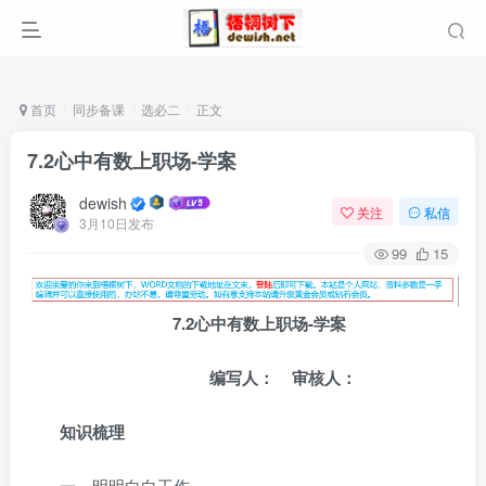
首页
同步备课
选必二
正文
7.2心中有数上职场-学案
dewish
关注
私信
3月10日发布
99
15
7.2
心中有数上职场-学案
编写人： 审核人：
知识梳理
一．明明白白工作