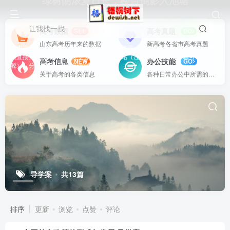
绿树阴浓夏日长，楼台倒影入池塘
让我找一找
高考数据
高考真题
SEE
DO
山东高考历年来的数据
新高考各省市高考真题
站内资源基本上都是一线教学实际使用的资源，配有WORD版本，可以下载
后直接打印使用。也欢迎更多老师加盟网站（注册登录成为用户就可以发布资
高考信息
办公技能
NEW
GO
源），分享更好、更多的教学资源。
关于高考的各类信息
各种日常办公中所需的方式方法
导学案
共13篇
排序
更新
浏览
点赞
评论