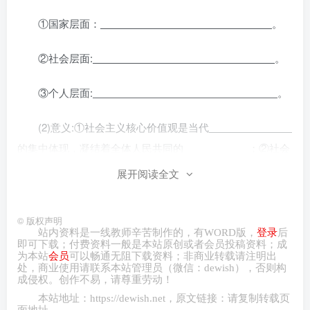
①国家层面：
。
②社会层面:
。
③个人层面:
。
(2)意义:①社会主义核心价值观是当代
的集中体现，凝结着全体人民共同的
；②社会
主义核心价值观的基本内容为培育和践行社会主义核心价值
展开阅读全文
观提供了
。③社会主义核心价值观既体现
了
本质要求，继承了中华优秀传统文化，
©
版权声明
也吸收了世界文明有益成果，体现了
。
站内资料是一线教师辛苦制作的，有
WORD
版，
登录
后
即可下载；付费资料一般是本站原创或者会员投稿资料；成
为本站
会员
可以畅通无阻下载资料；非商业转载请注明出
(3)要求:①要使社会主义核心价值观的影响像空气一样无
处，商业
使用请
联系本站管理员（微信：
dewish
），否则构
成侵权。创作不易，请尊重劳动！
所不在、
。②要使社会主义核心价值观与
本站地址：
https://dewish.net
，原文链接：请复制转载页
人们日常生活紧密联系起来，在
、
、
面地址。