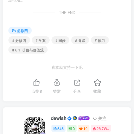
上下功夫。③要使社会主义核心价值观内化为人们
THE END
的
，外化为人们的
。
必修四
二、易错易混
# 必修四
# 学案
# 同步
# 备课
# 预习
1.价值是客体自身固有的一种属性和功能。（ ）
# 6.1 价值与价值观
2.人生价值是由个人价值和社会价值组成的。（ ）
喜欢就支持一下吧
3.树立正确价值观就能成就非凡人生。（ ）
4.价值观是人生道路的正确导向。（ ）
点赞
8
赞赏
分享
收藏
5.树立正确价值观是实现人生价值的根本途径。( )
dewish
关注
6.青年学生要树立正确的价值观，扣好人生的第一粒扣
546
0
19
28.7W+
子，因为价值观决定人们的行为选择。( )