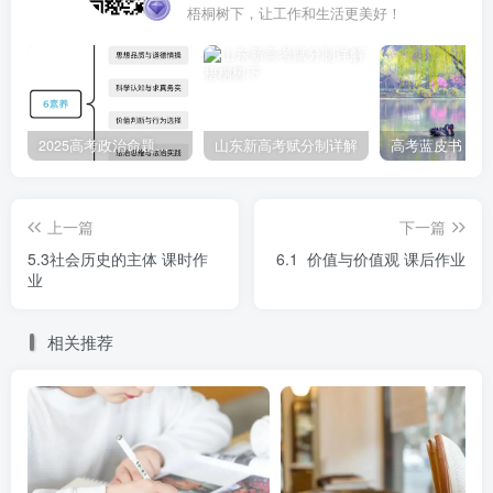
梧桐树下，让工作和生活更美好！
7.校训宣传是培育社会主义核心价值观的基本途径。(
)
8.人生价值就在于对社会的责任与贡献。( )
2025高考政治命题纲要解读
山东新高考赋分制详解
9.群众观点是社会主义核心价值体系的集中表达。( )
上一篇
下一篇
10.社会主义核心价值观是当代中国精神的集中体现，凝
5.3社会历史的主体 课时作
6.1 价值与价值观 课后作业
结着全体人民共同的价值追求。（ ）
业
三、预习自测
相关推荐
1.价值是人们在生活中经常使用的概念。下列能体现哲
学意义上的价值的是( )
①田野上的花儿开了 ②这些花儿很漂亮