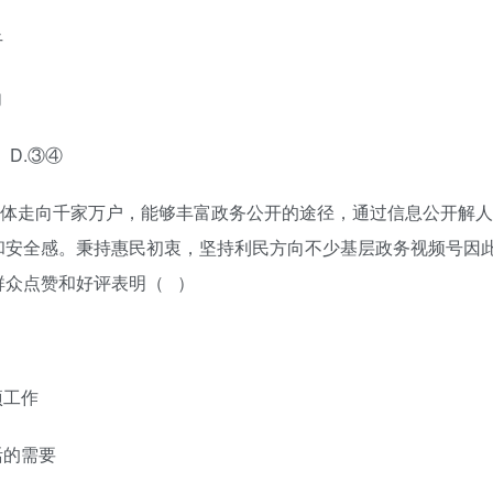
干
向
D.③④
媒体走向千家万户，能够丰富政务公开的途径，通过信息公开解人
和安全感。秉持惠民初衷，坚持利民方向不少基层政务视频号因
群众点赞和好评表明（ ）
项工作
活的需要