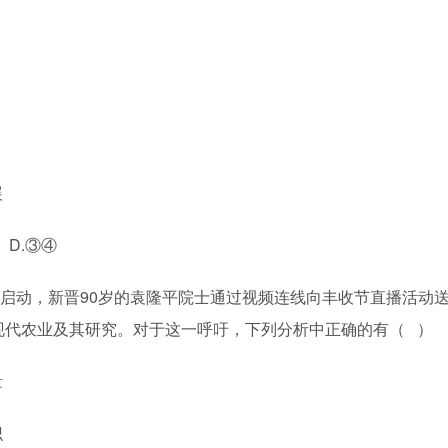
展
D.③④
京启动，新晋90岁的袁隆平院士通过视频连线向丰收节直播活动
现代农业及其研究。对于这一呼吁，下列分析中正确的有（ ）
量
识