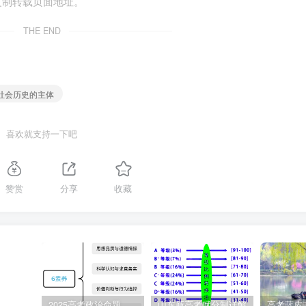
复制转载页面地址。
THE END
习教育动员大会上发表重要讲话强调我们党的历史就是一部践行党的初
呼吸、共命运的历史，这是基于（ ）
②人民群众是社会发展的领导力量
 社会历史的主体
民是决定党和国家前途命运的根本力量
喜欢就支持一下吧
D.①③
赞赏
分享
收藏
 ）
2025高考政治命题纲要解读
山东新高考赋分制详解