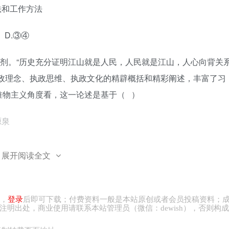
法和工作方法
D.③④
养剂。“历史充分证明江山就是人民，人民就是江山，人心向背关
执政理念、执政思维、执政文化的精辟概括和精彩阐述，丰富了习
唯物主义角度看，这一论述是基于（ ）
源泉
动力
展开阅读全文
造者
造力
，
登录
后即可下载；付费资料一般是本站原创或者会员投稿资料；
注明出处，商业
使用请
联系本站管理员（微信：
dewish
），否则构成
D.③④