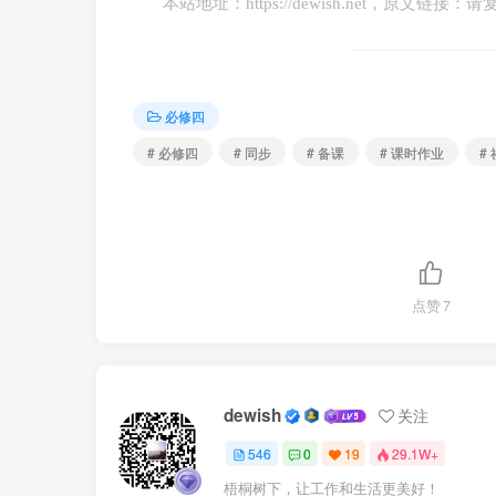
本站地址：
https://dewish.net
，原文链接：请
6.2021年2月20日，习近平在党史学
心使命的历史，就是一部党与人民心连心、同
必修四
①人民群众是社会历史的主体和创造者 
# 必修四
# 同步
# 备课
# 课时作业
#
③人民群众是一切财富创造的源泉 ④人
A.③④ B.②④ C.①④ 
点赞
7
7.马克思主义最本质的东西、活的灵魂是（
A.用辩证的观点看问题
dewish
关注
B.坚持群众观点和群众路线
546
0
19
29.1W+
梧桐树下，让工作和生活更美好！
C.具体问题具体分析