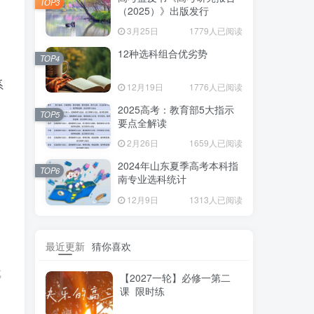
TOP3
（2025）》出版发行
3月25日
1779人已阅读
12种选科组合优劣势
TOP4
系
12月19日
1776人已阅读
2025高考：教育部5大指示
TOP5
要点全解读
2月26日
1659人已阅读
2024年山东夏季高考本科指
TOP6
南专业选科统计
12月9日
1313人已阅读
最近更新
猜你喜欢
成
【2027一轮】必修一第二
课 限时练