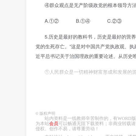
④群众观点是无产阶级政党的根本领导方
A.①② B.①④ C.②③ 
5.历史是最好的教科书，历史是最好的营
党的生死存亡。”这是对中国共产党执政观、
近平总书记关于治国理政的重要论述。从历史
①人民群众是一切精神财富形成和发展的
②人民群众是推动历史进步和发展的根本
③人民群众是社会历史的主体和历史的创
©
版权声明
④人民群众是真正的英雄，具有无限的创
站内资料是一线教师辛苦制作的，有
WORD
版
为本站
会员
可以畅通无阻下载资料；非商业转载请
侵权。创作不易，请尊重劳动！
A.①② B.①④ C.②③ 