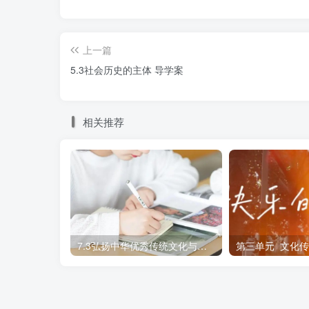
D.一切从实际出发，实事求是
上一篇
8.《国际军事合作工作条例》于2021年
5.3社会历史的主体 导学案
强化底线思维、法治思维，统筹协调内外资源
下表述正确的有（ ）
相关推荐
①服务大局是因为要用局部的发展推动整
②积极作为是因为人都是社会历史的创造
③合作共赢是因为矛盾双方具有同一性
7.3弘扬中华优秀传统文化与民族精神 导学案
④底线思维是因为要把握好事物本质的规
A.①② B.①③ C.②④ 