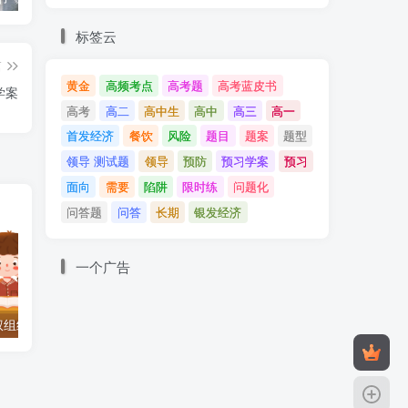
标签云
篇
黄金
高频考点
高考题
高考蓝皮书
学案
高考
高二
高中生
高中
高三
高一
以
首发经济
餐饮
风险
题目
题案
题型
领导 测试题
领导
预防
预习学案
预习
面向
需要
陷阱
限时练
问题化
问答题
问答
长期
银发经济
一个广告
权组织形式 学案
2.1 主权统一与政权分层 课时作业
6.1 价值与