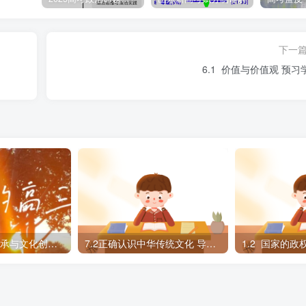
下一
3月1日起施行，条例规定，坚持服务大局、积极作为、合作共赢，
6.1 价值与价值观 预习
，综合运用各种合作形式，促进建立新时代国际军事合作格局。
体的发展
者
第三单元 文化传承与文化创新-易错易混
7.2正确认识中华传统文化 导学案
1.2 国家的政
定性
D.③④