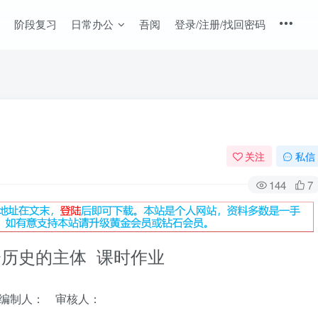
阶段复习
日常办公
吾阅
登录/注册/找回密码
关注
私信
144
7
社会历史的主体 课时作业
编制人： 审核人：