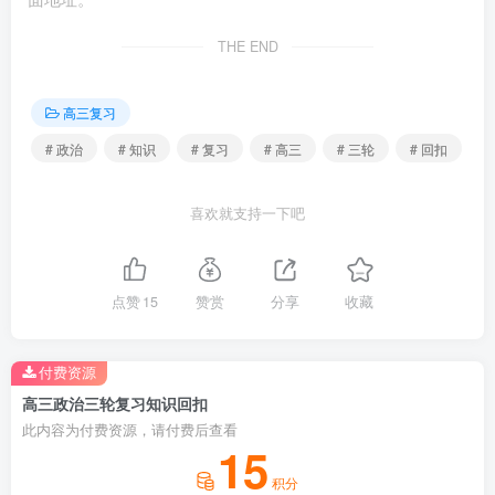
上
奴隶主阶级建立
层建筑
军队、法庭、监狱等
THE END
暴力机关，奴隶制国
家产生了，国家是阶
级统治的工具
高三复习
# 政治
# 知识
# 复习
# 高三
# 三轮
# 回扣
主
奴隶阶级和奴隶
要矛盾
主阶级的矛盾
喜欢就支持一下吧
历
奴隶社会代替原
史评价
始社会，使人类摆脱
点赞
15
赞赏
分享
收藏
蒙昧野蛮的状态，迈
入了文明时代的门
槛，是历史的进步
付费资源
高三政治三轮复习知识回扣
生
金属工具的广泛
此内容为付费资源，请付费后查看
产力特
使用、城市的出现、
15
点
文字的发明与应用、
脑力劳动和体力劳动
积分