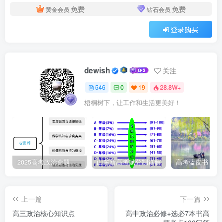
的分工等，促进了生
免费
免费
黄金会员
钻石会员
产力的发展
登录购买
从
封
生
铁制农具得到广
封建社
建社会
产力
泛使用和推广，耕作
会到资
阶级社
技术显著进步；水利
dewish
关注
本主义
会
特
事业较大发展；手工
社会
点
业进一步发展；商业
546
0
19
28.8W+
和城市逐渐发展起来
梧桐树下，让工作和生活更美好！
生
①封建土地所有
产关系
制下，地主占有绝大
部分土地；农民有自
特
己的劳动工具甚至少
点
量土地
2025高考政治命题纲要解读
山东新高考赋分制详解
②农民依附于地
主，有一定人身自由
上一篇
下一篇
③地主通过收取
高三政治核心知识点
高中政治必修+选必7本书高
地租等方式，占有农