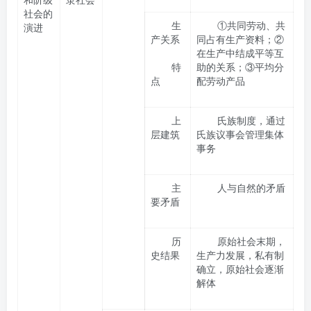
社会的
生
①共同劳动、共
演进
产关系
同占有生产资料；②
在生产中结成平等互
特
助的关系；③平均分
点
配劳动产品
上
氏族制度，通过
层建筑
氏族议事会管理集体
事务
主
人与自然的矛盾
要矛盾
历
原始社会末期，
史结果
生产力发展，私有制
确立，原始社会逐渐
解体