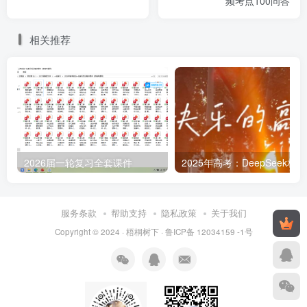
频考点100问答
民大部分劳动成果；
农民的劳动成果除缴
纳地租外，还能留下
相关推荐
一部分归自己支配
上
①封建国家的显
层建筑
著特征是君主专制、
等级森严
②地主阶级散布
封建迷信、传播封建
2026届一轮复习全套课件
2
道德、鼓吹“君权神
授”，钳制劳动人民的
思想
服务条款
帮助支持
隐私政策
关于我们
Copyright © 2024 ·
梧桐树下
·
鲁ICP备 12034159 -1号
主
农民阶级和地主
要矛盾
阶级的矛盾
历
农民阶级的反抗
史结果
斗争从未停止过，后