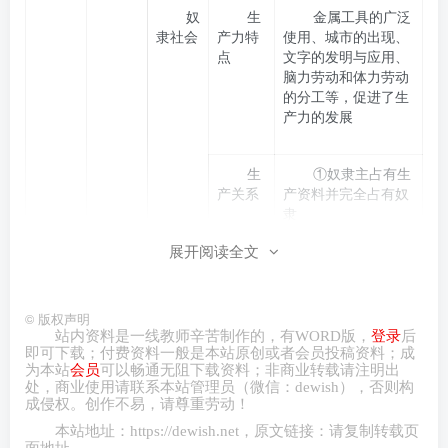
奴
生
金属工具的广泛
隶社会
产力特
使用、城市的出现、
点
文字的发明与应用、
脑力劳动和体力劳动
的分工等，促进了生
产力的发展
生
①奴隶主占有生
产关系
产资料并完全占有奴
隶
特
展开阅读全文
点
②奴隶毫无人身
自由，在奴隶主的强
制下劳动
©
版权声明
③奴隶劳动的全
站内资料是一线教师辛苦制作的，有
WORD
版，
登录
后
部产品都归奴隶主占
即可下载；付费资料一般是本站原创或者会员投稿资料；成
为本站
会员
可以畅通无阻下载资料；非商业转载请注明出
有和支配，奴隶主只
处，商业
使用请
联系本站管理员（微信：
dewish
），否则构
给奴隶最低限度的生
成侵权。创作不易，请尊重劳动！
活资料
本站地址：
https://dewish.net
，原文链接：请复制转载页
面地址。