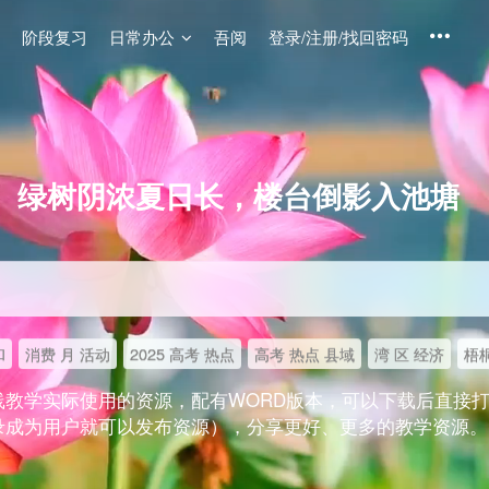
阶段复习
日常办公
吾阅
登录/注册/找回密码
绿树阴浓夏日长，楼台倒影入池塘
和
消费 月 活动
2025 高考 热点
高考 热点 县域
湾 区 经济
梧桐
线教学实际使用的资源，配有WORD版本，可以下载后直接
录成为用户就可以发布资源），分享更好、更多的教学资源。