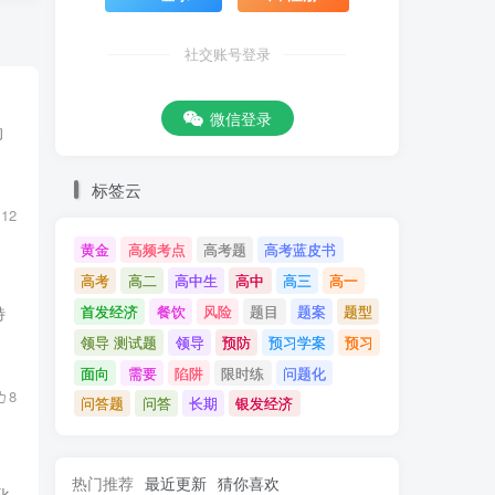
社交账号登录
微信登录
的
标签云
12
黄金
高频考点
高考题
高考蓝皮书
高考
高二
高中生
高中
高三
高一
首发经济
餐饮
风险
题目
题案
题型
特
领导 测试题
领导
预防
预习学案
预习
面向
需要
陷阱
限时练
问题化
8
问答题
问答
长期
银发经济
热门推荐
最近更新
猜你喜欢
化