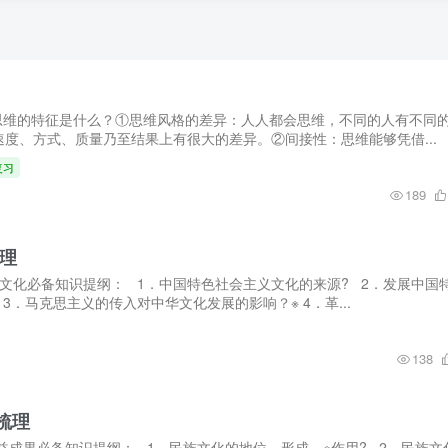
.思维的特征是什么？①思维风格的差异：人人都会思维，不同的人有不同
度、方式、质量乃至结果上有很大的差异。②间接性：思维能够凭借...
复习
189
理
文化必备知识提纲： 1．中国特色社会主义文化的来源? 2．发展中国
．马克思主义的传入对中华文化发展的影响？※ 4．革...
138
梳理
益成果必备知识提纲： 1．民族文化的地位、形成、※作用? 2．民族文