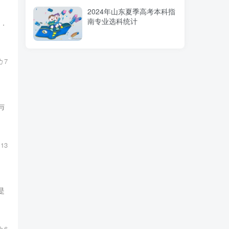
2024年山东夏季高考本科指
南专业选科统计
2．
7
与
13
是
6