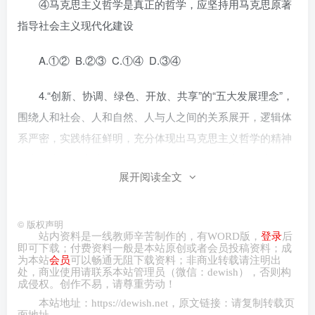
④马克思主义哲学是真正的哲学，应坚持用马克思原著
指导社会主义现代化建设
A.①② B.②③ C.①④ D.③④
4.“创新、协调、绿色、开放、共享”的“五大发展理念”，
围绕人和社会、人和自然、人与人之间的关系展开，逻辑体
系严密，实践特征鲜明，充分体现出马克思主义哲学的精神
要义，为我们党带领全国人民夺取全面建成小康社会决战阶
展开阅读全文
段的伟大胜利提供了强大思想武器。这体现出“五大发展理
念”
©
版权声明
①是真正的哲学，是自己时代精神上的精华
站内资料是一线教师辛苦制作的，有
WORD
版，
登录
后
即可下载；付费资料一般是本站原创或者会员投稿资料；成
为本站
会员
可以畅通无阻下载资料；非商业转载请注明出
②进一步丰富和发展了马克思主义的实践观
处，商业
使用请
联系本站管理员（微信：
dewish
），否则构
成侵权。创作不易，请尊重劳动！
本站地址：
https://dewish.net
，原文链接：请复制转载页
③是科学的世界观，第一次实现了自然观与社会历史观
面地址。