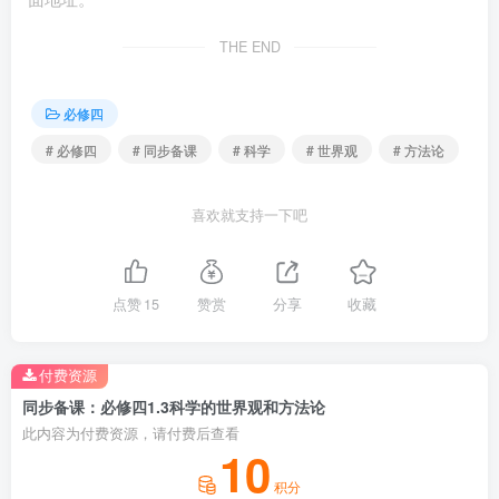
的统一
THE END
④是科学的方法论，为实现我国的跨越式发展提供了具
体有效的办法
必修四
# 必修四
# 同步备课
# 科学
# 世界观
# 方法论
A.②④ B.①③ C.①② D.③④
喜欢就支持一下吧
5.马克思主义中国化的两大理论成果最佳表述是
（ ）
点赞
15
赞赏
分享
收藏
A.毛泽东思想、邓小平理论 B.邓小平理论、
习近平中国特色社会主义思想
付费资源
C.邓小平理论、中国特色社会主义理论体系 D.毛泽东
同步备课：必修四1.3科学的世界观和方法论
思想、中国特色社会主义理论体系
此内容为付费资源，请付费后查看
10
6.进入新时代，我们要进行伟大斗争、建设伟大工程、
积分