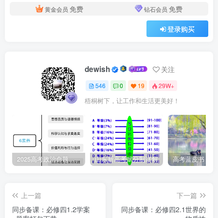
免费
免费
推进伟大事业、实现伟大梦想，必须深入学习和运用马克思
黄金会员
钻石会员
主义哲学，不断提高广大干部解决我国改革发展基本问题的
登录购买
本领。这是因为马克思主义哲学（ ）
①能为我国解决改革发展问题提供具体方法 ②是无
dewish
关注
产阶级的科学的世界观和方法论
546
0
19
29W+
梧桐树下，让工作和生活更美好！
③在实践基础上实现了科学性和革命性的统一 ④是指
导我们有效改造世界的终极真理
A.①② B.①④ C.②③ D.③④
2025高考政治命题纲要解读
山东新高考赋分制详解
7.马克思主义哲学是哲学星空中明亮的星，它既是哲学
世界的变革，更是变革世界的哲学。面对百年未有之大变
局，唯有坚持马克思主义哲学，方能使我们行稳致远。这是
上一篇
下一篇
因为马克思主义哲学（ ）
同步备课：必修四1.2学案
同步备课：必修四2.1世界的