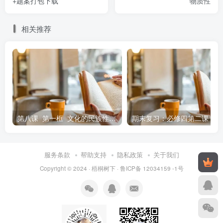
+题案打包下载
物质性
A.作为社会变革的决定力量颠覆了以往的哲学 B.作
相关推荐
为科学之科学是对具体科学的概括和总结
C.作为科学的世界观和方法论为人类提供了思想武器 D.
作为真正的哲学来源于对世界的追问和思考
8.习近平新时代中国特色社会主义思想从理论和实践结
合上系统回答了新时代坚持和发展什么样的中国特色社会主
第八课 第一框 文化的民族性与多样性 导学案
期末复习：必修四第
义、怎样坚持和发展中国特色社会主义这个重大时代课题，
将当代中国马克思主义提到了新的高度，实现了马克思主义
的基本原理同当代中国实践和时代特征相结合的又一次历史
服务条款
帮助支持
隐私政策
关于我们
Copyright © 2024 ·
梧桐树下
·
鲁ICP备 12034159 -1号
性飞跃。下列对此认识正确的是( )
A.它成功将马克思主义改造成中国特色社会主义理论体
系